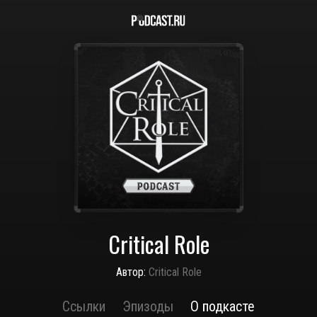
Critical Role
Автор:
Critical Role
Ссылки
Эпизоды
О подкасте