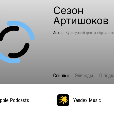
Сезон
Артишоков
Автор:
Культурный центр «Артишок
Ссылки
Эпизоды
О подк
pple Podcasts
Yandex Music