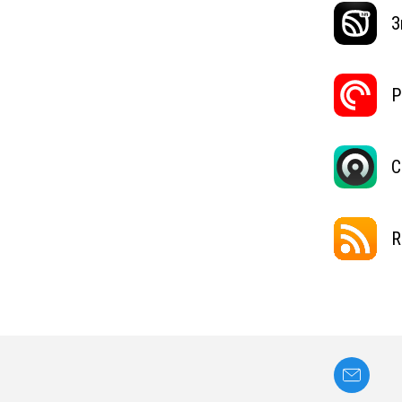
З
P
C
R