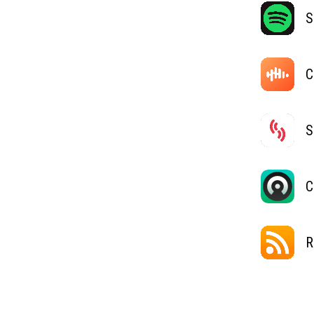
S
C
S
C
R