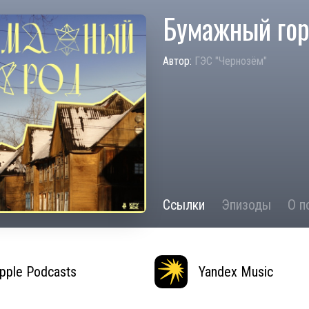
Бумажный го
Автор:
ГЭС "Чернозём"
Ссылки
Эпизоды
О п
pple Podcasts
Yandex Music