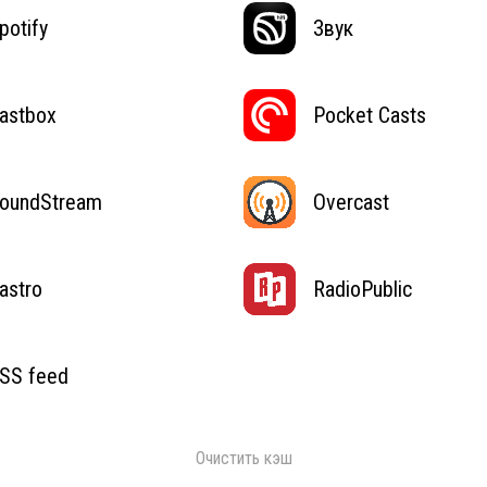
potify
Звук
astbox
Pocket Casts
oundStream
Overcast
astro
RadioPublic
SS feed
Очистить кэш