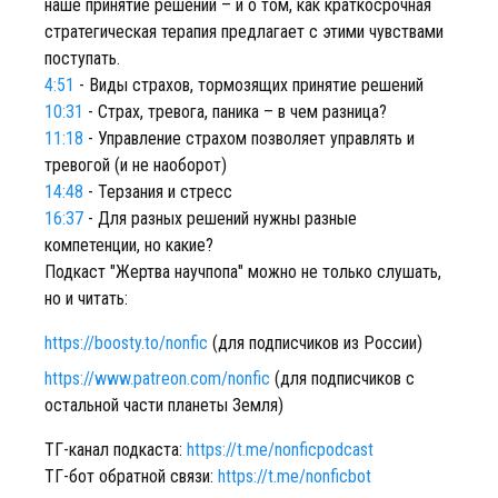
наше принятие решений – и о том, как краткосрочная
стратегическая терапия предлагает с этими чувствами
поступать.
4:51
- Виды страхов, тормозящих принятие решений
10:31
- Страх, тревога, паника – в чем разница?
11:18
- Управление страхом позволяет управлять и
тревогой (и не наоборот)
14:48
- Терзания и стресс
16:37
- Для разных решений нужны разные
компетенции, но какие?
Подкаст "Жертва научпопа" можно не только слушать,
но и читать:
https://boosty.to/nonfic
(для подписчиков из России)
https://www.patreon.com/nonfiс
(для подписчиков с
остальной части планеты Земля)
ТГ-канал подкаста:
https://t.me/nonficpodcast
ТГ-бот обратной связи:
https://t.me/nonficbot