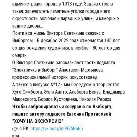
администрация города в 1913 году. Задача стояла
такая: запечатлеть памятные уголки города и его
окрестности, включая и парадные улицы, и камерные
задние дворы...
Почти вся жизнь Виктора Светихина связана с
Выборгом... В декабре 2022 года отмечается 145 лет
со дня рождения художника, в ноябре - 80 лет со дня
смерти.
О Викторе Светихине рассказывает гость подкаста
"Электричка в Выборг" Анастасия Мартынова,
профессиональный историк, искусствовед.
А также в выпуске №12 - мы беседуем о творчестве
Хуго Симберга, Ээли Аалто, Альберта Бенуа, Владимира
Маковского, Бориса Кустодиева, Николая Рериха.
Чтобы забронировать экскурсию по Выборгу,
пишите автору подкаста Евгении Протасовой
"ХОЧУ НА ЭКСКУРСИЮ"
👉 в ВК:
https://vk.com/id99758665
или