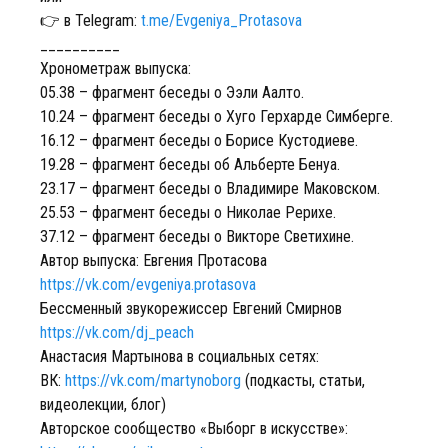
👉 в Telegram:
t.me/Evgeniya_Protasova
__________
Хронометраж выпуска:
05.38 – фрагмент беседы о Ээли Аалто.
10.24 – фрагмент беседы о Хуго Герхарде Симберге.
16.12 – фрагмент беседы о Борисе Кустодиеве.
19.28 – фрагмент беседы об Альберте Бенуа.
23.17 – фрагмент беседы о Владимире Маковском.
25.53 – фрагмент беседы о Николае Рерихе.
37.12 – фрагмент беседы о Викторе Светихине.
Автор выпуска: Евгения Протасова
https://vk.com/evgeniya.protasova
Бессменный звукорежиссер Евгений Смирнов
https://vk.com/dj_peach
Анастасия Мартынова в социальных сетях:
ВК:
https://vk.com/martynoborg
(подкасты, статьи,
видеолекции, блог)
Авторское сообщество «Выборг в искусстве»: