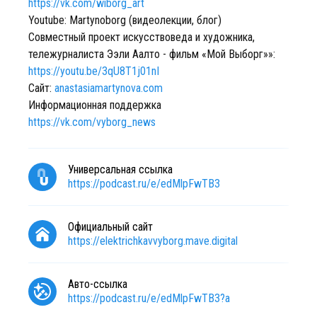
https://vk.com/wiborg_art
Youtube: Martynoborg (видеолекции, блог)
Совместный проект искусствоведа и художника,
тележурналиста Ээли Аалто - фильм «Мой Выборг»»:
https://youtu.be/3qU8T1j01nI
Сайт:
anastasiamartynova.com
Информационная поддержка
https://vk.com/vyborg_news
Универсальная ссылка
https://podcast.ru/e/edMlpFwTB3
Официальный сайт
https://elektrichkavvyborg.mave.digital
Авто-ссылка
https://podcast.ru/e/edMlpFwTB3?a