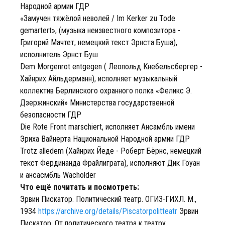
Народной армии ГДР
«Замучен тяжёлой неволей / Im Kerker zu Tode
gemartert», (музыка неизвестного композитора -
Григорий Мачтет, немецкий текст Эрнста Буша),
исполнитель Эрнст Буш
Dem Morgenrot entgegen ( Леопольд Кнебельсбергер -
Хайнрих Айльдерманн), исполняет музыкальный
коллектив Берлинского охранного полка «Феликс Э.
Дзержинский» Министерства государственной
безопасности ГДР
Die Rote Front marschiert, исполняет Ансамбль имени
Эриха Вайнерта Национальной Народной армии ГДР
Trotz alledem (Хайнрих Йеде - Роберт Бёрнс, немецкий
текст Фердинанда Фрайлиграта), исполняют Дик Гоуан
и ансасмбль Wacholder
Что ещё почитать и посмотреть:
Эрвин Пискатор. Политический театр. ОГИЗ-ГИХЛ. М.,
1934
https://archive.org/details/Piscatorpolitteatr
Эрвин
Пискатор. От политического театра к театру