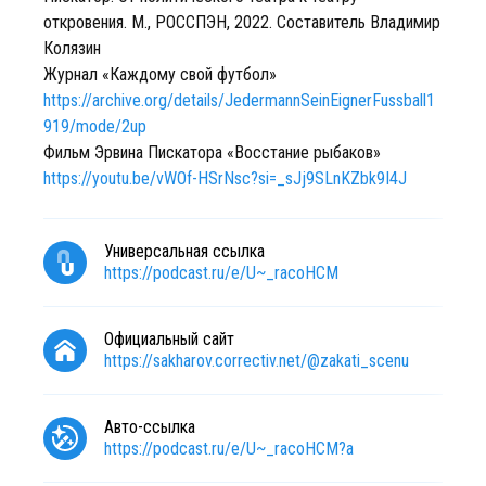
откровения. М., РОССПЭН, 2022. Составитель Владимир
Колязин
Журнал «Каждому свой футбол»
https://archive.org/details/JedermannSeinEignerFussball1
919/mode/2up
Фильм Эрвина Пискатора «Восстание рыбаков»
https://youtu.be/vWOf-HSrNsc?si=_sJj9SLnKZbk9I4J
Универсальная ссылка
https://podcast.ru/e/U~_racoHCM
Официальный сайт
https://sakharov.correctiv.net/@zakati_scenu
Авто-ссылка
https://podcast.ru/e/U~_racoHCM?a