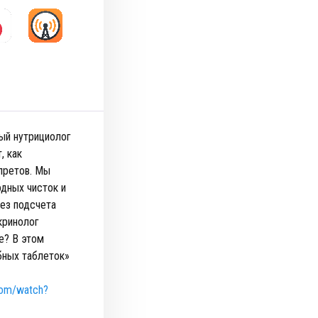
ый нутрициолог
, как
претов. Мы
дных чисток и
без подсчета
кринолог
е? В этом
бных таблеток»
com/watch?