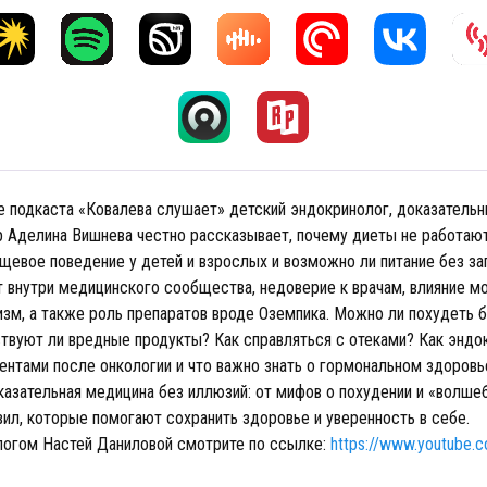
е подкаста «Ковалева слушает» детский эндокринолог, доказательн
р Аделина Вишнева честно рассказывает, почему диеты не работают
щевое поведение у детей и взрослых и возможно ли питание без за
 внутри медицинского сообщества, недоверие к врачам, влияние мо
изм, а также роль препаратов вроде Оземпика. Можно ли похудеть 
твуют ли вредные продукты? Как справляться с отеками? Как эндо
иентами после онкологии и что важно знать о гормональном здоровь
казательная медицина без иллюзий: от мифов о похудении и «волше
вил, которые помогают сохранить здоровье и уверенность в себе.
логом Настей Даниловой смотрите по ссылке:
https://www.youtube.