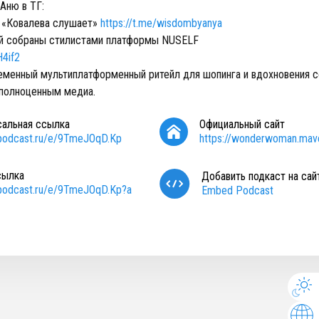
Аню в ТГ:
 «Ковалева слушает»
https://t.me/wisdombyanya
й собраны стилистами платформы NUSELF
H4if2
менный мультиплатформенный ритейл для шопинга и вдохновения с
полноценным медиа.
сальная ссылка
Официальный сайт
/podcast.ru/e/9TmeJOqD.Kp
https://wonderwoman.mave.
сылка
Добавить подкаст на сай
/podcast.ru/e/9TmeJOqD.Kp?a
Embed Podcast