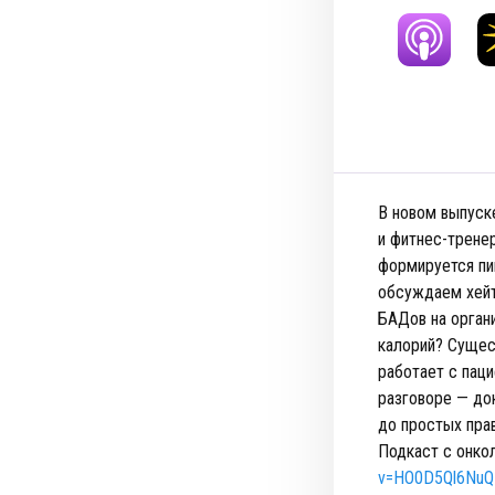
В новом выпуск
и фитнес-трене
формируется пи
обсуждаем хейт
БАДов на орган
калорий? Сущес
работает с пац
разговоре — до
до простых пра
Подкаст с онко
v=HO0D5Ql6NuQ