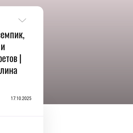
земпик,
 и
етов |
елина
17.10.2025