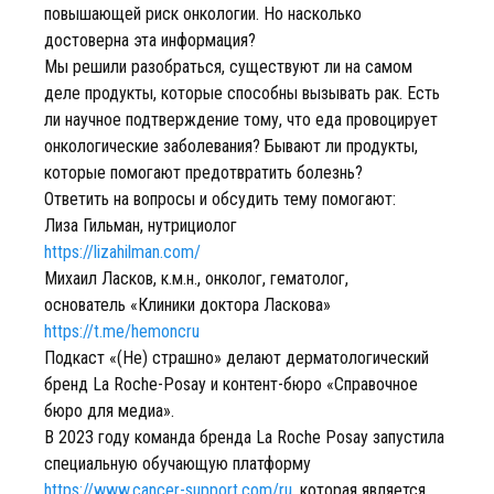
повышающей риск онкологии. Но насколько
достоверна эта информация?
Мы решили разобраться, существуют ли на самом
деле продукты, которые способны вызывать рак. Есть
ли научное подтверждение тому, что еда провоцирует
онкологические заболевания? Бывают ли продукты,
которые помогают предотвратить болезнь?
Ответить на вопросы и обсудить тему помогают:
Лиза Гильман, нутрициолог
https://lizahilman.com/
Михаил Ласков, к.м.н., онколог, гематолог,
основатель «Клиники доктора Ласкова»
https://t.me/hemoncru
Подкаст «(Не) страшно» делают дерматологический
бренд La Roche-Posay и контент-бюро «Справочное
бюро для медиа».
В 2023 году команда бренда La Roche Posay запустила
специальную обучающую платформу
https://www.cancer-support.com/ru
, которая является