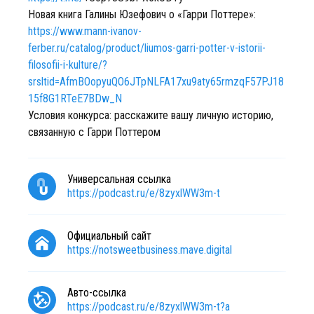
Новая книга Галины Юзефович о «Гарри Поттере»:
https://www.mann-ivanov-
ferber.ru/catalog/product/liumos-garri-potter-v-istorii-
filosofii-i-kulture/?
srsltid=AfmBOopyuQO6JTpNLFA17xu9aty65rmzqF57PJ18
15f8G1RTeE7BDw_N
Условия конкурса: расскажите вашу личную историю,
связанную с Гарри Поттером
Универсальная ссылка
https://podcast.ru/e/8zyxlWW3m-t
Официальный сайт
https://notsweetbusiness.mave.digital
Авто-ссылка
https://podcast.ru/e/8zyxlWW3m-t?a