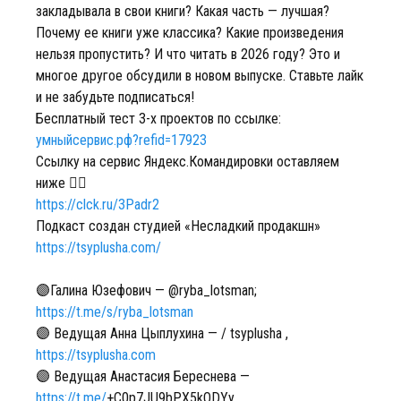
закладывала в свои книги? Какая часть — лучшая?
Почему ее книги уже классика? Какие произведения
нельзя пропустить? И что читать в 2026 году? Это и
многое другое обсудили в новом выпуске. Ставьте лайк
и не забудьте подписаться!
Бесплатный тест 3-х проектов по ссылке:
умныйсервис.рф?refid=17923
Ссылку на сервис Яндекс.Командировки оставляем
ниже 👇🏻
https://clck.ru/3Padr2
Подкаст создан студией «Несладкий продакшн»
https://tsyplusha.com/
🟣Галина Юзефович — @ryba_lotsman;
https://t.me/s/ryba_lotsman
🟣 Ведущая Анна Цыплухина — / tsyplusha ,
https://tsyplusha.com
🟣 Ведущая Анастасия Береснева —
https://t.me/
+C0p7JU9bPX5kODYy