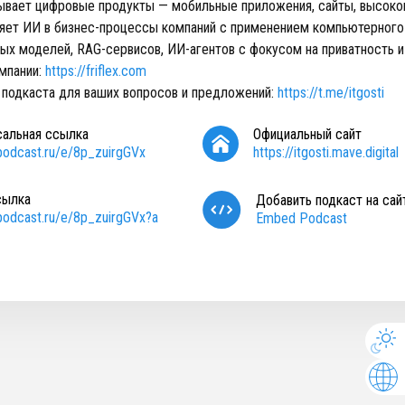
атывает цифровые продукты — мобильные приложения, сайты, высок
яет ИИ в бизнес-процессы компаний с применением компьютерного 
ых моделей, RAG-сервисов, ИИ-агентов с фокусом на приватность и
мпании:
https://friflex.com
 подкаста для ваших вопросов и предложений:
https://t.me/itgosti
сальная ссылка
Официальный сайт
/podcast.ru/e/8p_zuirgGVx
https://itgosti.mave.digital
сылка
Добавить подкаст на сай
/podcast.ru/e/8p_zuirgGVx?a
Embed Podcast