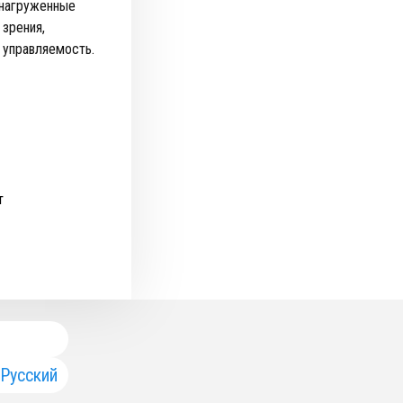
онагруженные
зрения,
 управляемость.
т
Русский