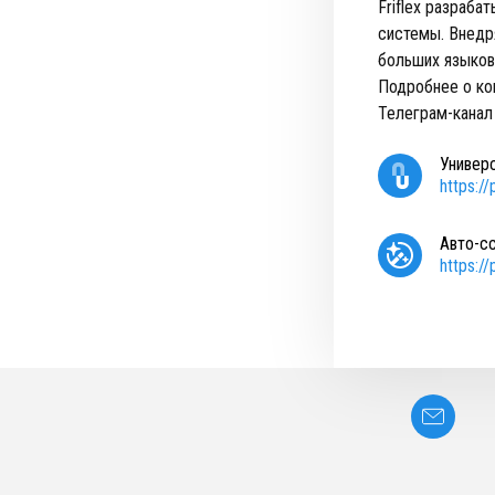
Friflex разраб
системы. Внедр
больших языков
Подробнее о ко
Телеграм-канал
Универ
https:/
Авто-с
https:/