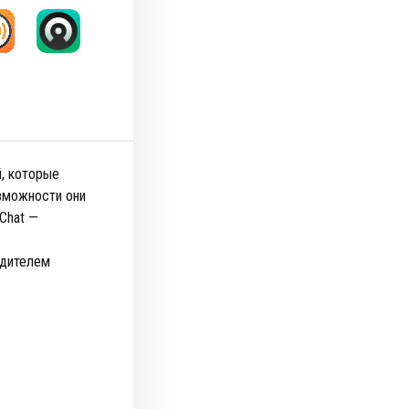
, которые
озможности они
Chat —
одителем