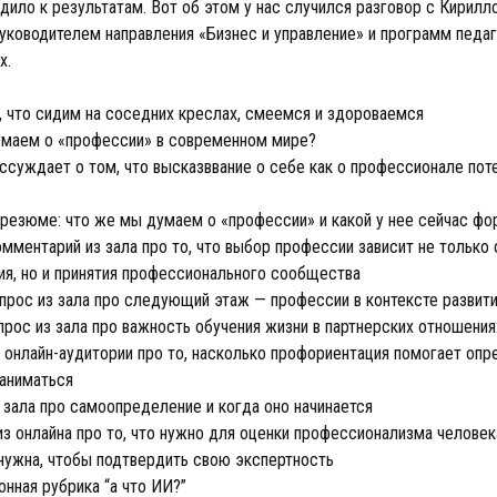
дило к результатам. Вот об этом у нас случился разговор с Кирилл
уководителем направления «Бизнес и управление» и программ педа
x.
 что сидим на соседних креслах, смеемся и здороваемся
маем о «профессии» в современном мире?
ссуждает о том, что высказввание о себе как о профессионале пот
резюме: что же мы думаем о «профессии» и какой у нее сейчас фо
ментарий из зала про то, что выбор профессии зависит не только 
я, но и принятия профессионального сообщества
прос из зала про следующий этаж — профессии в контексте развит
рос из зала про важность обучения жизни в партнерских отношения
 онлайн-аудитории про то, насколько профориентация помогает опр
заниматься
 зала про самоопределение и когда оно начинается
з онлайна про то, что нужно для оценки профессионализма человека
 нужна, чтобы подтвердить свою экспертность
нная рубрика “а что ИИ?”