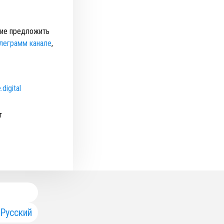
ние предложить
леграмм канале
,
digital
т
Русский