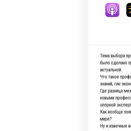
Тема выбора пр
было сделано пр
актуальной.
Что такое проф
знаний, гик-эко
Где разница ме
новыми професс
опорной экспе
Как вообще поя
мире?
Ну и извечные в