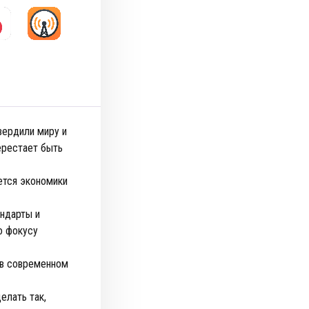
вердили миру и
перестает быть
ется экономики
ндарты и
о фокусу
 в современном
елать так,