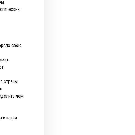
ом
гогических
еряло свою
рмат
от
ия страны
х
еделить чем
 и какая