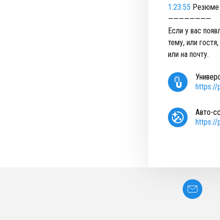
1:23:55
Резюме 
————————
Если у вас поя
тему, или гостя
или на почту.
Универ
https:/
Авто-с
https:/