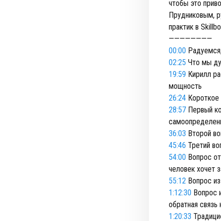
чтобы это приво
Прудниковым, р
практик в Skillbo
————————
00:00
Радуемся,
02:25
Что мы ду
19:59
Кирилл ра
мощность
26:24
Короткое 
28:57
Первый ком
самоопределени
36:03
Второй во
45:46
Третий воп
54:00
Вопрос от
человек хочет 
55:12
Вопрос из
1:12:30
Вопрос и
обратная связь
1:20:33
Традицио