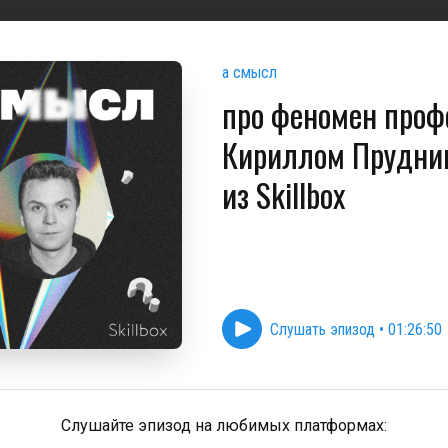
а смысл
про феномен проф
Кириллом Прудни
из Skillbox
Слушать эпизод
•
01:26:50
Слушайте эпизод на любимых платформах: