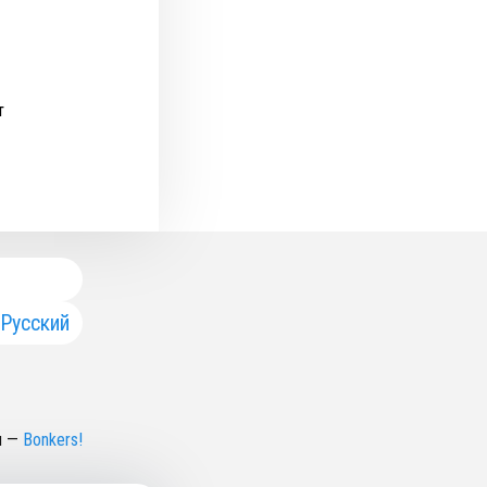
т
Русский
н
—
Bonkers!