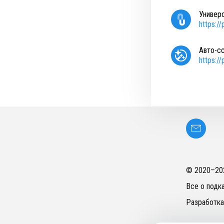
Универ
https:/
Авто-с
https:/
© 2020–
20
Все о подк
Разработка