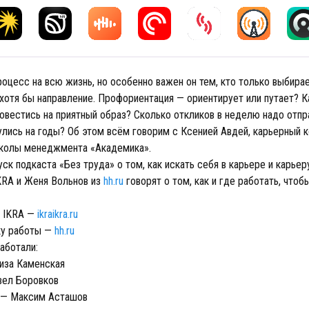
оцесс на всю жизнь, но особенно важен он тем, кто только выбира
хотя бы направление. Профориентация — ориентирует или путает? К
овестись на приятный образ? Сколько откликов в неделю надо отпр
улись на годы? Об этом всём говорим с Ксенией Авдей, карьерный к
колы менеджмента «Академика».
ск подкаста «Без труда» о том, как искать себя в карьере и карьер
KRA и Женя Вольнов из
hh.ru
говорят о том, как и где работать, что
й IKRA —
ikraikra.ru
ку работы —
hh.ru
аботали:
иза Каменская
вел Боровков
 — Максим Асташов