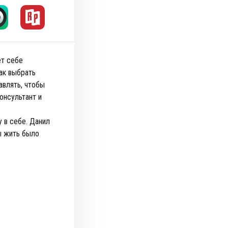
ет себе
ак выбрать
авлять, чтобы
онсультант и
у в себе. Данил
бы жить было