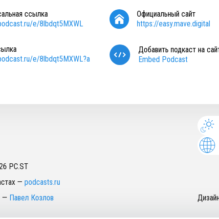
сальная ссылка
Официальный сайт
/podcast.ru/e/8lbdqt5MXWL
https://easy.mave.digital
сылка
Добавить подкаст на сай
/podcast.ru/e/8lbdqt5MXWL?a
Embed Podcast
26
PC.ST
астах
—
podcasts.ru
—
Павел Козлов
Дизай