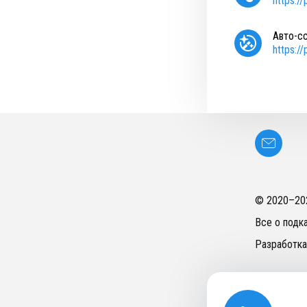
https:/
Авто-с
https:/
© 2020–
20
Все о подк
Разработка