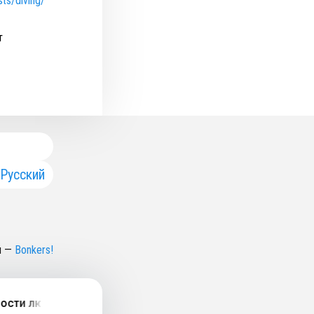
ts/diving/
т
Русский
н
—
Bonkers!
сти людей с ограниченными возможностями здоровья