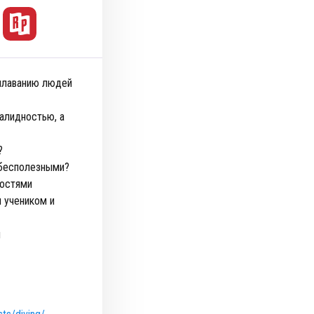
 плаванию людей
алидностью, а
?
 бесполезными?
ностями
 учеником и
м