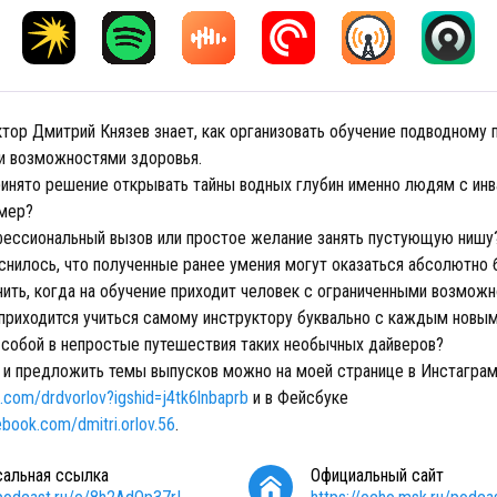
ктор Дмитрий Князев знает, как организовать обучение подводному
и возможностями здоровья.
инято решение открывать тайны водных глубин именно людям с инв
имер?
фессиональный вызов или простое желание занять пустующую нишу
снилось, что полученные ранее умения могут оказаться абсолютно
нить, когда на обучение приходит человек с ограниченными возмож
 приходится учиться самому инструктору буквально с каждым новым
с собой в непростые путешествия таких необычных дайверов?
 и предложить темы выпусков можно на моей странице в Инстагра
m.com/drdvorlov?igshid=j4tk6lnbaprb
и в Фейсбуке
book.com/dmitri.orlov.56
.
сальная ссылка
Официальный сайт