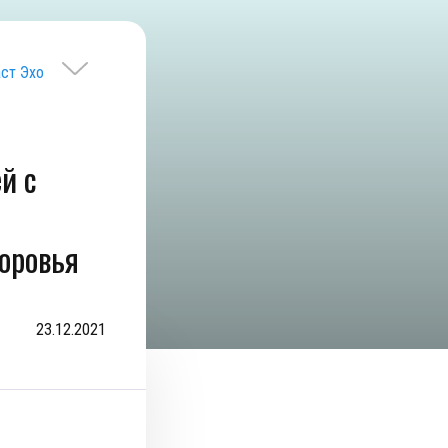
аст Эхо
й с
оровья
23.12.2021