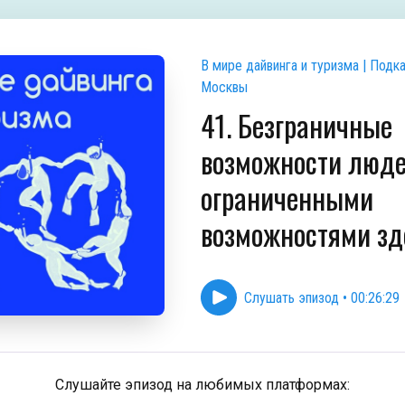
В мире дайвинга и туризма | Подк
Москвы
41. Безграничные
возможности люде
ограниченными
возможностями зд
Слушать эпизод
•
00:26:29
Слушайте эпизод на любимых платформах: