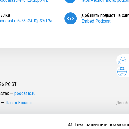
/podcast.ru/e/8h2AdQp37rL
https://echo.msk.ru/podcas
сылка
Добавить подкаст на сай
/podcast.ru/e/8h2AdQp37rL?a
Embed Podcast
26
PC.ST
астах
—
podcasts.ru
—
Павел Козлов
Дизай
41. Безграничные возможно