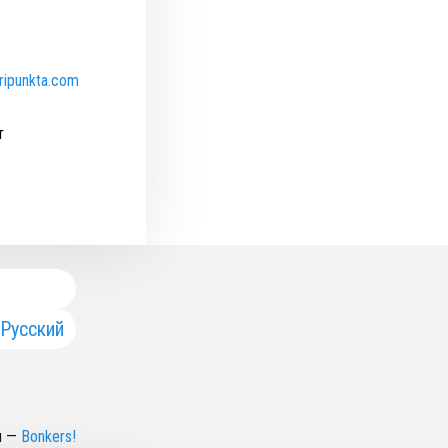
tripunkta.com
т
Русский
н
—
Bonkers!