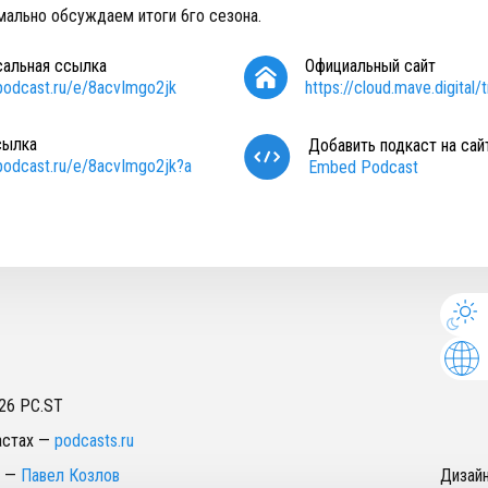
ально обсуждаем итоги 6го сезона.
сальная ссылка
Официальный сайт
/podcast.ru/e/8acvImgo2jk
https://cloud.mave.digital/
сылка
Добавить подкаст на сай
/podcast.ru/e/8acvImgo2jk?a
Embed Podcast
26
PC.ST
астах
—
podcasts.ru
—
Павел Козлов
Дизай