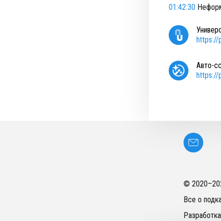
01:42:30
Неформ
Универ
https:/
Авто-с
https:/
© 2020–
20
Все о подк
Разработка