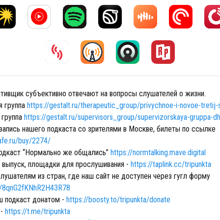
ативщик субъективно отвечают на вопросы слушателей о жизни.
я группа
https://gestalt.ru/therapeutic_group/privychnoe-i-novoe-tretij
 группа
https://gestalt.ru/supervisors_group/supervizorskaya-gruppa-d
запись нашего подкаста со зрителями в Москве, билеты по ссылке
afe.ru/buy/2274/
одкаст “Нормально же общались”
https://normtalking.mave.digital
в выпуск, площадки для прослушивания -
https://taplink.cc/tripunkta
лушателям из стран, где наш сайт не доступен через гугл форму
gle/8qnG2fKNhR2H43R78
 подкаст донатом -
https://boosty.to/tripunkta/donate
 -
https://t.me/tripunkta