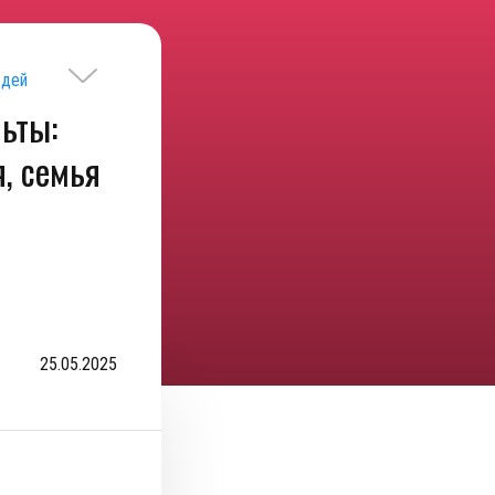
юдей
ьты:
, семья
25.05.2025