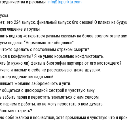
трудничества и рекламы:
info@tripunkta.com
уска.
т, это 224 выпуск, финальный выпуск 6го сезона! О планах на буду
приглашение в группы.
нить подход «открыться разным связям» на более зрелом этапе жи
ем подкаст “Нормально же общались”.
что-то сделать с постоянным страхом смерти?
ться в конфликты? Я не умею нормально конфликтовать.
ть (и нужно ли) факты в биографии партнера от его настоящего?
ичего и никому о себе не рассказываю, даже друзьям.
ртнер издевается надо мной.
зникает желание забеременеть и уйти.
 общаться с двоюродной сестрой и чувствую вину.
 забыть парня и перестать заниматься с ним сексом.
 парнем с работы, но не могу перестать о нем думать.
бояться стареть?
ю себя жалкой и несчастной, хотя временами я чувствую что я пре