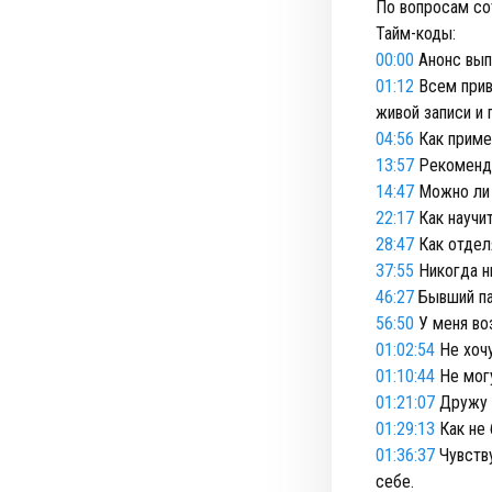
По вопросам со
Тайм-коды:
00:00
Анонс вып
01:12
Всем приве
живой записи и 
04:56
Как приме
13:57
Рекоменду
14:47
Можно ли 
22:17
Как научи
28:47
Как отделя
37:55
Никогда н
46:27
Бывший па
56:50
У меня во
01:02:54
Не хочу
01:10:44
Не могу
01:21:07
Дружу с
01:29:13
Как не 
01:36:37
Чувству
себе.