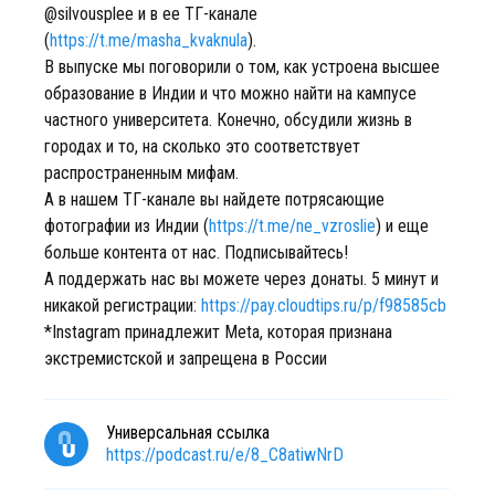
@silvousplee и в ее ТГ-канале
(
https://t.me/masha_kvaknula
).
В выпуске мы поговорили о том, как устроена высшее
образование в Индии и что можно найти на кампусе
частного университета. Конечно, обсудили жизнь в
городах и то, на сколько это соответствует
распространенным мифам.
А в нашем ТГ-канале вы найдете потрясающие
фотографии из Индии (
https://t.me/ne_vzroslie
) и еще
больше контента от нас. Подписывайтесь!
А поддержать нас вы можете через донаты. 5 минут и
никакой регистрации:
https://pay.cloudtips.ru/p/f98585cb
*Instagram принадлежит Meta, которая признана
экстремистской и запрещена в России
Универсальная ссылка
https://podcast.ru/e/8_C8atiwNrD