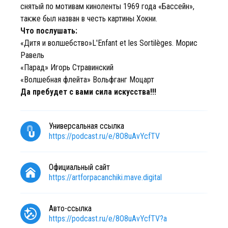
снятый по мотивам киноленты 1969 года «Бассейн»,
также был назван в честь картины Хокни.
Что послушать:
«Дитя и волшебство»L'Enfant et les Sortilèges. Морис
Равель
«Парад» Игорь Стравинский
«Волшебная флейта» Вольфганг Моцарт
Да пребудет с вами сила искусства!!!
Универсальная ссылка
https://podcast.ru/e/8O8uAvYcfTV
Официальный сайт
https://artforpacanchiki.mave.digital
Авто-ссылка
https://podcast.ru/e/8O8uAvYcfTV?a