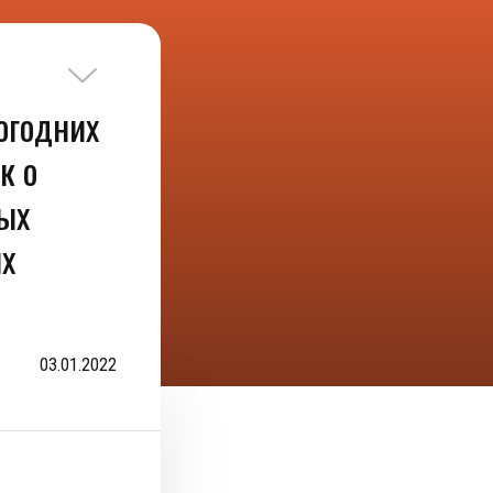
огодних
к о
ых
х
03.01.2022