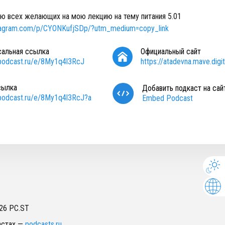
ю всех желающих на мою лекцию на тему питания 5.01
stagram.com/p/CYONKufjSDp/?utm_medium=copy_link
сальная ссылка
Официальный сайт
/podcast.ru/e/8My1q4l3RcJ
https://atadevna.mave.digit
сылка
Добавить подкаст на сай
/podcast.ru/e/8My1q4l3RcJ?a
Embed Podcast
26
PC.ST
астах
—
podcasts.ru