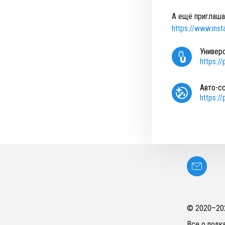
⠀
А ещё приглаша
https://www.in
Универ
https:/
Авто-с
https:/
© 2020–
20
Все о подк