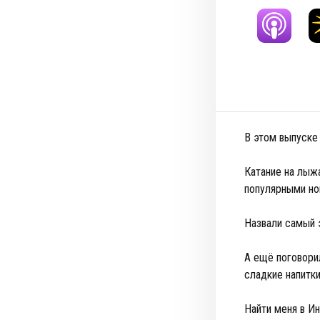
В этом выпуске
⠀
Катание на лыжа
популярными н
⠀
Назвали самый 
⠀
А ещё поговори
сладкие напитк
⠀
Найти меня в И