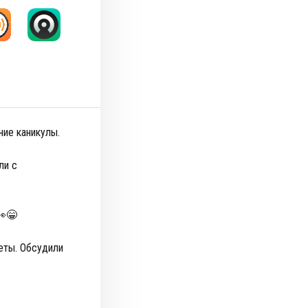
ние каникулы.
ли с
 👀😁
еты. Обсудили