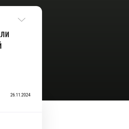
яли
й
26.11.2024