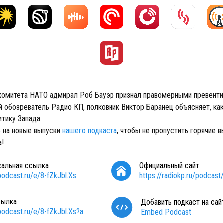
 комитета НАТО адмирал Роб Бауэр признал правомерными превент
й обозреватель Радио КП, полковник Виктор Баранец объясняет, ка
итику Запада.
 на новые выпуски
нашего подкаста
, чтобы не пропустить горячие 
а!
сальная ссылка
Официальный сайт
/podcast.ru/e/8-fZkJbl.Xs
https://radiokp.ru/podcast
сылка
Добавить подкаст на сай
/podcast.ru/e/8-fZkJbl.Xs?a
Embed Podcast