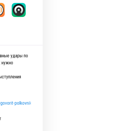
ивные удары по
к нужно
выступления
/govorit-polkovnik
т