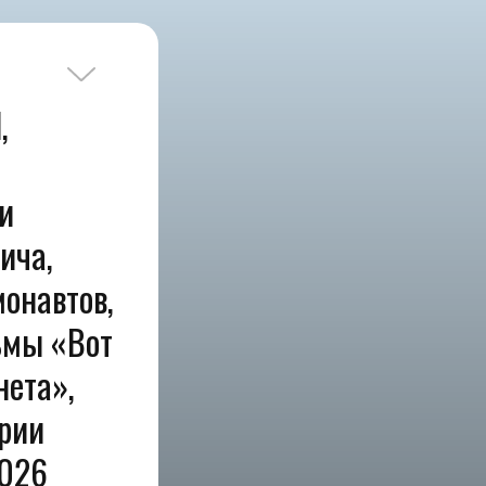
,
и
ича,
монавтов,
ьмы «Вот
нета»,
рии
2026