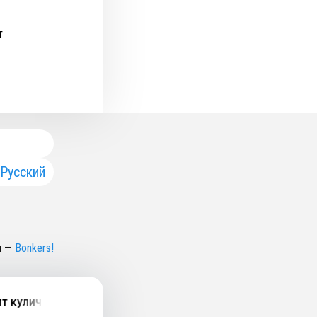
т
Русский
н
—
Bonkers!
ича, набор в отряд космонавтов, киноновинки фильмы «В