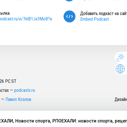
сылка
Добавить подкаст на сай
/podcast.ru/e/7elB1Jx3MoB?a
Embed Podcast
26
PC.ST
астах
—
podcasts.ru
—
Павел Козлов
Дизай
 Новости спорта, РПОЕХАЛИ: новости спорта, рецепт кул