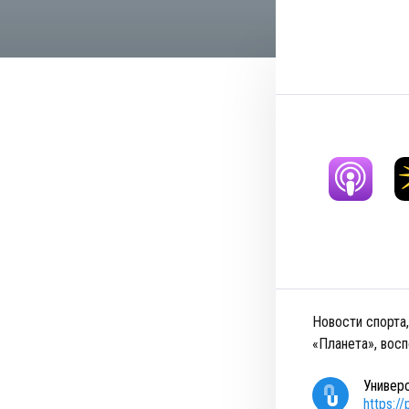
Новости спорта,
«Планета», восп
Универ
https:/