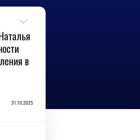
 Наталья
ности
ления в
31.10.2025