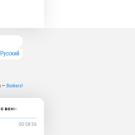
Русский
н
—
Bonkers!
о важности критического мышления в эпоху ИИ
00:58:36