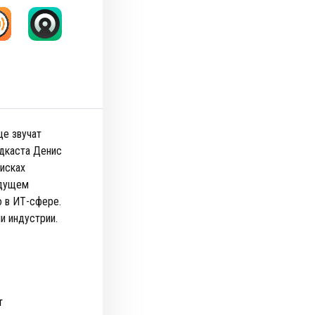
ще звучат
одкаста Денис
рисках
удущем
о в ИТ-сфере.
и индустрии.
т