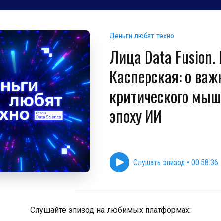
Деньги любят техно
Лица Data Fusion.
Касперская: о важ
критического мыш
эпоху ИИ
Слушать эпизод
•
00:58:36
Слушайте эпизод на любимых платформах: