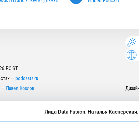
/podcast.ru/e/7Yk94RPjmxA?a
Embed Podcast
26
PC.ST
астах
—
podcasts.ru
—
Павел Козлов
Дизай
Лица Data Fusion. Наталья Касперская: 