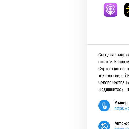
Сегодня говорим
вместе. В ново
Суржко поговори
технологий, об
человечества. Б
Подпишитесь, ч
Универ
https:/
Авто-с