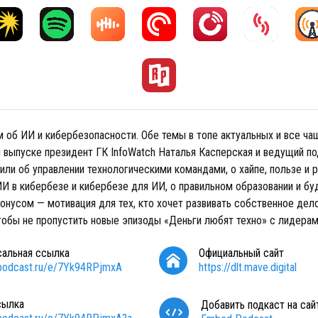
 об ИИ и кибербезопасности. Обе темы в топе актуальных и все ча
м выпуске президент ГК InfoWatch Наталья Касперская и ведущий п
ли об управлении технологическими командами, о хайпе, пользе и 
 ИИ в кибербезе и кибербезе для ИИ, о правильном образовании и б
онусом — мотивация для тех, кто хочет развивать собственное дел
тобы не пропустить новые эпизоды «Деньги любят техно» с лидерам
сальная ссылка
Официальный сайт
/podcast.ru/e/7Yk94RPjmxA
https://dlt.mave.digital
сылка
Добавить подкаст на сай