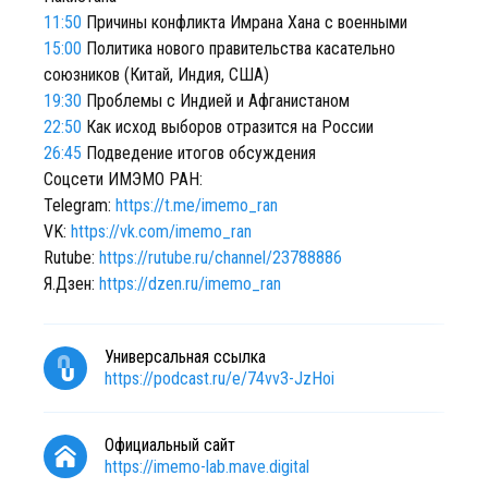
11:50
Причины конфликта Имрана Хана с военными
15:00
Политика нового правительства касательно
союзников (Китай, Индия, США)
19:30
Проблемы с Индией и Афганистаном
22:50
Как исход выборов отразится на России
26:45
Подведение итогов обсуждения
Соцсети ИМЭМО РАН:
Telegram:
https://t.me/imemo_ran
VK:
https://vk.com/imemo_ran
Rutube:
https://rutube.ru/channel/23788886
Я.Дзен:
https://dzen.ru/imemo_ran
Универсальная ссылка
https://podcast.ru/e/74vv3-JzHoi
Официальный сайт
https://imemo-lab.mave.digital