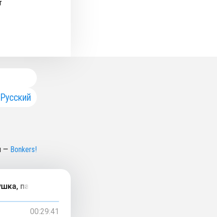
т
Русский
н
—
Bonkers!
ка, парта, софа, гамак, стул, гардероб
00:29:41