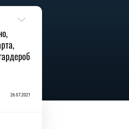
но,
рта,
 гардероб
26.07.2021