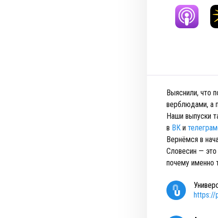
Выяснили, что п
верблюдами, а 
Наши выпуски 
в
ВК
и
телеграм
Вернёмся в нача
Словесин — это 
почему именно т
Универ
https:/