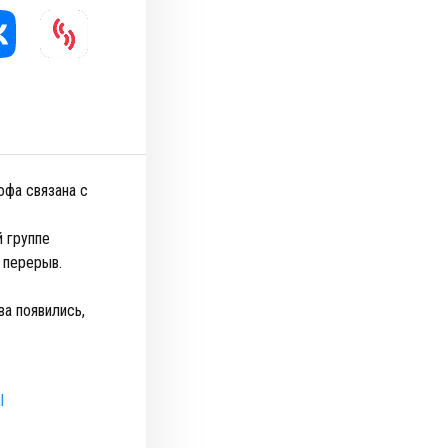
офа связана с
й группе
 перерыв.
ва появились,
l