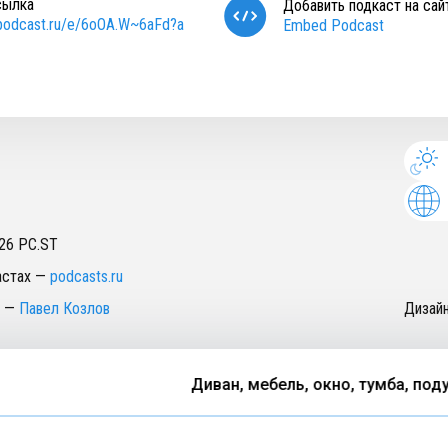
сылка
Добавить подкаст на сай
/podcast.ru/e/6oOA.W~6aFd?a
Embed Podcast
26
PC.ST
астах
—
podcasts.ru
—
Павел Козлов
Дизай
Диван, мебель, окно, тумба, подуш