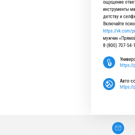
ощущение ответ
инструменты ма
детству и селф
Включайте псих
https://vk.com/
мужчин «Прямо
8 (800) 707-54
Универ
https:/
Авто-с
https:/