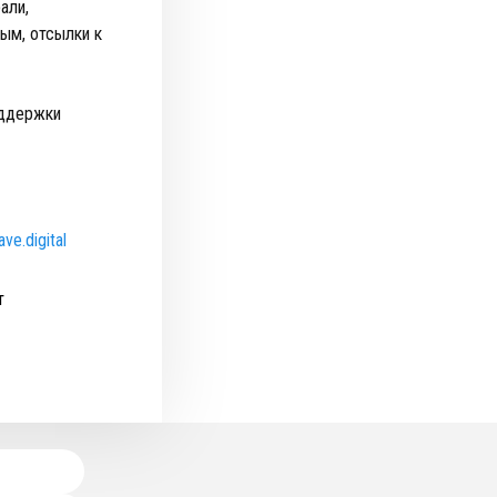
али,
ым, отсылки к
оддержки
ve.digital
т