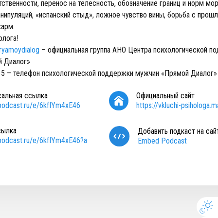
ственности, перенос на телесность, обозначение границ и норм мор
нипуляций, «испанский стыд», ложное чувство вины, борьба с прошл
харм.
олога!
pryamoydialog
– официальная группа АНО Центра психологической п
й Диалог»
-15 – телефон психологической поддержки мужчин «Прямой Диалог»
сальная ссылка
Официальный сайт
/podcast.ru/e/6kfIYm4xE46
https://vkluchi-psihologa.ma
сылка
Добавить подкаст на сай
/podcast.ru/e/6kfIYm4xE46?a
Embed Podcast