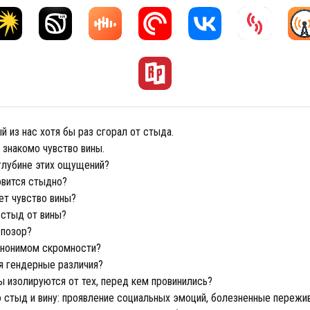
 из нас хотя бы раз сгорал от стыда.
 знакомо чувство вины.
 глубине этих ощущений?
овится стыдно?
ет чувство вины?
 стыд от вины?
 позор?
инонимом скромности?
я гендерные различия?
 изолируются от тех, перед кем провинились?
о стыд и вину: проявление социальных эмоций, болезненные пережив