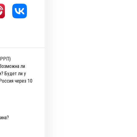
ЦРРП)
 Возможна ли
? Будет ли у
Россия через 10
ина?