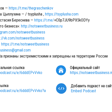
ков —
https://t.me/thegraschenkov
 Цыплухина — / tsyplusha ,
https://tsyplusha.com
астасия Береснева —
https://t.me/
+C0p7JU9bPX5kODYy
го бизнеса»:
http://notsweetbusiness.ru
agram.com/notsweetbusiness
s://vk.com/notsweetbusiness
:
https://t.me/notsweetbusiness
usiness@gmail.com
eta признаны экстремистскими и запрещены на территории России
сальная ссылка
Официальный сайт
/podcast.ru/e/6dddEPvVvko
https://notsweetbusiness.m
сылка
Добавить подкаст на сай
/podcast.ru/e/6dddEPvVvko?a
Embed Podcast