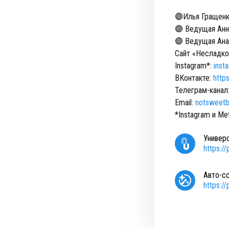
🟣Илья Гращен
🟣 Ведущая Анна
🟣 Ведущая Ан
Сайт «Несладко
Instagram*:
inst
ВКонтакте:
http
Телеграм-канал
Email:
notsweetb
*Instagram и M
Универ
https:/
Авто-с
https:/