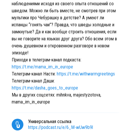
наблюдениями исходя из своего опыта отношений со
шведом. Можно ли быть вместе, не смотрев при этом
мультики про Чебурашку в детстве? А умеют ли
испанцы “гонять чаи”? Правда, что шведы холодные и
замкнутые? Да и как вообще строить отношения, если
вы не говорите на языках друг друга? Обо всем этом в
очень душевном и откровенном разговоре в новом
эпизоде!
Приходи в телеграм-канал подкаста:
https://t.me/mama_im_in_europe
Телеграм-канал Насти:
https://t.me/withwarmgreetings
Телеграм-канал Даши:
https://t.me/dasha_goes_to_europe
Мы в других соцсетях: mihnkva, majestyzotova,
mama_im_in_europe
Универсальная ссылка
https://podcast.ru/e/6_M-wUw9b9l