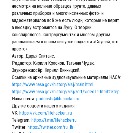
несмотря на наличие образцов грунта, данных
различных приборов и многочисленных фото- и
видеоматериалов всё же есть люди, которые не верят
в высадку астронавтов на Луну. О теории
конспирологов, контраргументах и многом другом
рассказываем в новом выпуске подкаста «Слушай, это
просто».
Автор: Дарья Спитанс.
Редактор: Кирилл Краснов, Татьяна Чудак.
Звукорежиссёр: Кирилл Винницкий.
Ссылки на архивные аудиовизуальные материалы НАСА:
https://www.nasa.gov/history/alsj/main.html
https://www.nasa.gov/history/alsj/a11/video11.html#Step
Наша почта:
podcasts@lifehacker.ru
Другие соцсети нашего издания:
VK:
https://vk.com/lifehacker_ru
Telegram:
https://t.me/lifehackerru
Twitter:
https://twitter.com/ru_lh