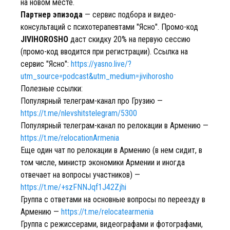
на новом месте.
Партнер эпизода
— сервис подбора и видео-
консультаций с психотерапевтами "Ясно". Промо-код
JIVIHOROSHO
даст скидку 20% на первую сессию
(промо-код вводится при регистрации). Ссылка на
сервис "Ясно":
https://yasno.live/?
utm_source=podcast&utm_medium=jivihorosho
Полезные ссылки:
Популярный телеграм-канал про Грузию —
https://t.me/nlevshitstelegram/5300
Популярный телеграм-канал по релокации в Армению —
https://t.me/relocationArmenia
Еще один чат по релокации в Армению (в нем сидит, в
том числе, министр экономики Армении и иногда
отвечает на вопросы участников) —
https://t.me/+szFNNJqf1J42Zjhi
Группа с ответами на основные вопросы по переезду в
Армению —
https://t.me/relocatearmenia
Группа с режиссерами, видеографами и фотографами,