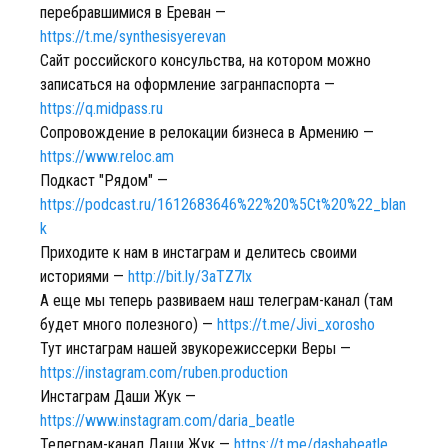
перебравшимися в Ереван —
https://t.me/synthesisyerevan
Сайт российского консульства, на котором можно
записаться на оформление загранпаспорта —
https://q.midpass.ru
Сопровождение в релокации бизнеса в Армению —
https://www.reloc.am
Подкаст "Рядом" —
https://podcast.ru/1612683646%22%20%5Ct%20%22_blan
k
Приходите к нам в инстаграм и делитесь своими
историями —
http://bit.ly/3aTZ7lx
А еще мы теперь развиваем наш телеграм-канал (там
будет много полезного) —
https://t.me/Jivi_xorosho
Тут инстаграм нашей звукорежиссерки Веры —
https://instagram.com/ruben.production
Инстаграм Даши Жук —
https://www.instagram.com/daria_beatle
Телеграм-канал Даши Жук —
https://t.me/dashabeatle