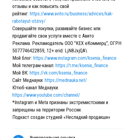
отзывы и как повысить свой
рейтинг:
https://www.avito.ru/business/advices/kak-
rabotayut-otzivy/
Совершайте покупки, развивайте бизнес или
продвигайте свои услуги вместе с Авито
Реклама. Рекламодатель ООО "КЕХ еКоммерц", ОГРН
5077746422859, 12+ erid: LjN8JxjQA\
Мой блог:
https://www.instagram.com/ksenia_finance
Мой телеграм-канал:
https://t.me/ksenia_finance
Мой ВК:
https://vk.com/ksenia_finance
Сайт Меднауки:
https://mednauka.net/
Ютюб-канал Меднауки:
https://www.youtube.com/channel/
*Instagram и Meta признаны экстремистскими и
запрещены на территории России.
Подкаст создан студией «Несладкий продакшн»
Универсальная ссылка