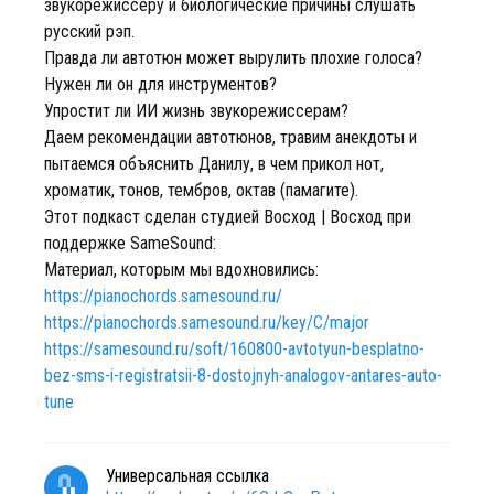
звукорежиссеру и биологические причины слушать
русский рэп.
Правда ли автотюн может вырулить плохие голоса?
Нужен ли он для инструментов?
Упростит ли ИИ жизнь звукорежиссерам?
Даем рекомендации автотюнов, травим анекдоты и
пытаемся объяснить Данилу, в чем прикол нот,
хроматик, тонов, тембров, октав (памагите).
Этот подкаст сделан студией Восход | Восход при
поддержке SameSound:
Материал, которым мы вдохновились:
https://pianochords.samesound.ru/
https://pianochords.samesound.ru/key/C/major
https://samesound.ru/soft/160800-avtotyun-besplatno-
bez-sms-i-registratsii-8-dostojnyh-analogov-antares-auto-
tune
Универсальная ссылка