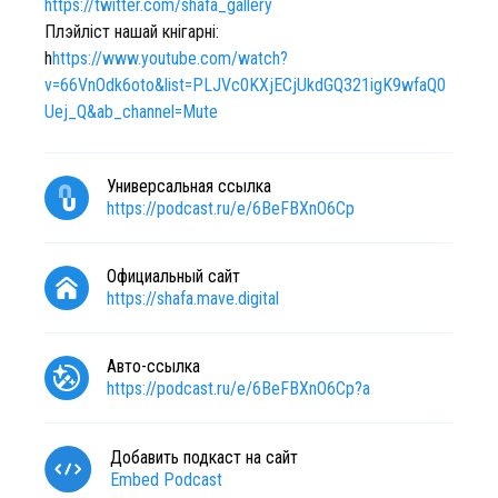
https://twitter.com/shafa_gallery
Плэйліст нашай кнігарні:
h
https://www.youtube.com/watch?
v=66VnOdk6oto&list=PLJVc0KXjECjUkdGQ321igK9wfaQ0
Uej_Q&ab_channel=Mute
Универсальная ссылка
https://podcast.ru/e/6BeFBXnO6Cp
Официальный сайт
https://shafa.mave.digital
Авто-ссылка
https://podcast.ru/e/6BeFBXnO6Cp?a
Добавить подкаст на сайт
Embed Podcast