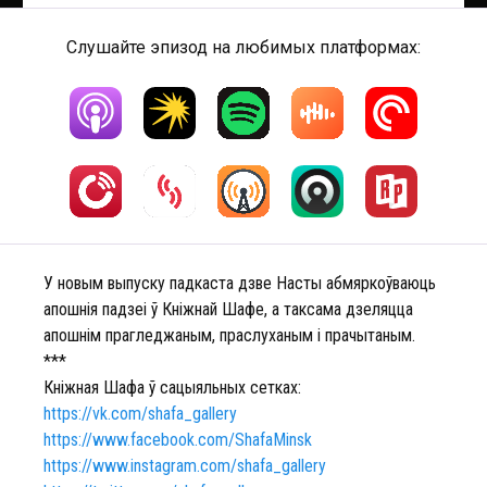
Слушайте эпизод на любимых платформах:
У новым выпуску падкаста дзве Насты абмяркоўваюць
апошнія падзеі ў Кніжнай Шафе, а таксама дзеляцца
апошнім прагледжаным, праслуханым і прачытаным.
***
Кніжная Шафа ў сацыяльных сетках:
https://vk.com/shafa_gallery
https://www.facebook.com/ShafaMinsk
https://www.instagram.com/shafa_gallery