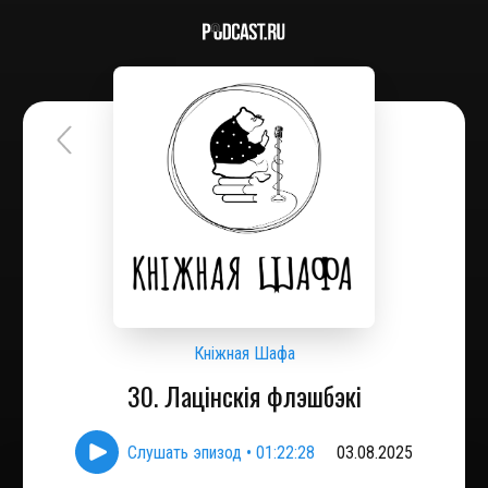
Кніжная Шафа
30. Лацінскія флэшбэкі
Слушать эпизод
•
01:22:28
03.08.2025