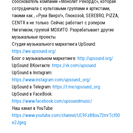
сооснователь компании «Монолит Рекордс», которая
сотрудничала с культовыми группами и артистами,
такими как , «Руки Вверх!», Глюкозой, SEREBRO, PIZZA,
CENTR и не только. Сейчас работает с рэпером
Нигативом, группой МОХИТО. Разрабатывает другие
музыкальные проекты.
Студия музыкального маркетинга UpSound:
https://we.upsound.org/
Блог о музыкальном маркетинге:
http://upsound.org/
UpSound ВКонтакте:
https://vk.com/upsound
UpSound в Instagram:
https://www.instagram.com/upsound_org/
UpSound в Telegram:
https://t.me/upsound_org
UpSound в FaceBook:
https://www.facebook.com/upsoundmusic/
Наш канал в YouTube:
https://www.youtube.com/channel/UC9Fz8Bou72mrTcf00
e2Jgeg