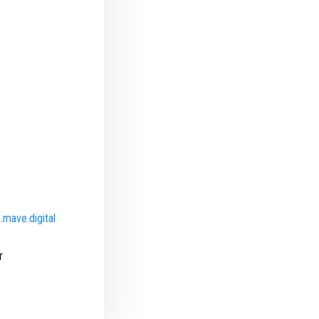
.mave.digital
т