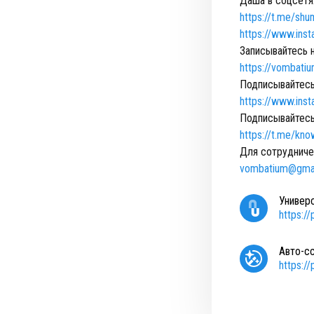
Даша в соцсетя
https://t.me/sh
https://www.in
Записывайтесь н
https://vombati
Подписывайтесь
https://www.in
Подписывайтесь
https://t.me/kn
Для сотрудниче
vombatium@gma
Универ
https:/
Авто-с
https:/