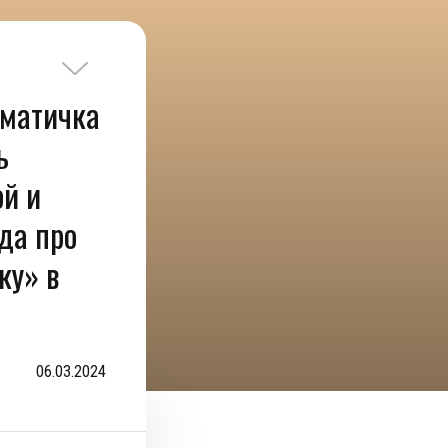
ематичка
ь
ой и
да про
ку» в
06.03.2024