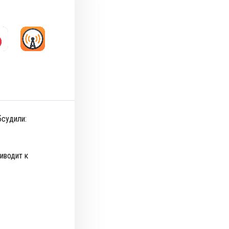
бсудили:
иводит к