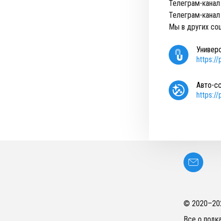
Телеграм-канал
Телеграм-канал
Мы в других соц
Универ
https:/
Авто-с
https:/
© 2020–
20
Все о подк