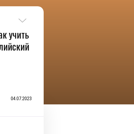
ак учить
глийский
04.07.2023