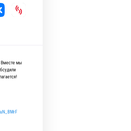
. Вместе мы
обсудили
лагается!
1uN_BMrF