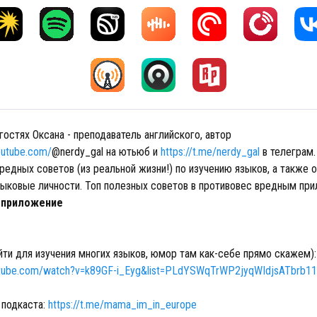
 гостях Оксана - преподаватель английского, автор
youtube.com/
@nerdy_gal на ютьюб и
https://t.me/nerdy_gal
в телеграм
редных советов (из реальной жизни!) по изучению языков, а также 
зыковые личности. Топ полезных советов в противовес вредным при
 приложение
йти для изучения многих языков, юмор там как-себе прямо скажем):
utube.com/watch?v=k89GF-i_Eyg&list=PLdYSWqTrWP2jyqWIdjsATbrb1
 подкаста:
https://t.me/mama_im_in_europe