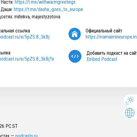
 Насти:
https://t.me/withwarmgreetings
 Даши:
https://t.me/dasha_goes_to_europe
сетях: mihnkva, majestyzotova
сальная ссылка
Официальный сайт
/podcast.ru/e/5pZS.8_5kBj
https://mamaimineurope.ma
сылка
Добавить подкаст на сай
/podcast.ru/e/5pZS.8_5kBj?a
Embed Podcast
26
PC.ST
астах
—
podcasts.ru