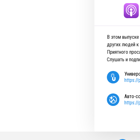
В этом выпуске
других людей к
Приятного прос
Слушать и подп
Универ
https:/
Авто-с
https:/