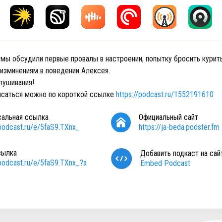
 мы обсудили первые провалы в настроении, попытку бросить курит
 изминениям в поведении Алексея.
лушивания!
исаться можно по короткой ссылке
https://podcast.ru/1552191610
сальная ссылка
Официальный сайт
/podcast.ru/e/5faS9.TXnx_
https://ja-beda.podster.fm
сылка
Добавить подкаст на сай
/podcast.ru/e/5faS9.TXnx_?a
Embed Podcast