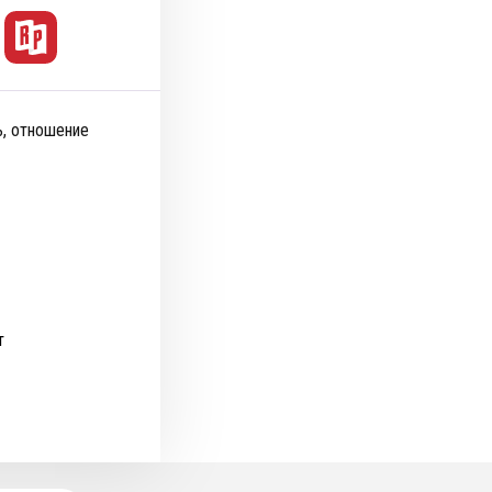
ь, отношение
т