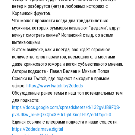
ветер и разберутся (нет) в любовных историях с
Корзинкой фруктов.
Что может произойти когда два тридцатилетних
мужчины, которых зуммеры называют "дедами", вдруг
начнут смотреть аниме? Испанский стыд, со всеми
вытекающими.
В этом выпуске, как и всегда, вас ждёт огромное
количество слов паразитов, несмешного, а местами
даже кринжового юмора и вагон субъективного мнения.
Авторы подкаста - Павел Беляев и Михаил Попов
Ссылки на Twitch, где подкаст выходит в прямом
эфире:
https://www.twitch.tv/2ddeds
Обсужденные ранее темы и наш топ потенциальных тем
для подкаста:
https://docs.google.com/spreadsheets/d/132gvUB8FQS-
pvSJIkw_m6SQzkQbx3POrDjhLXnq1FhY/edit#gid=0
Единая ссылка с плеерами подкаста и наши соц.сети:
https://2ddeds.mave.digital