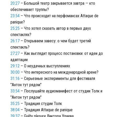
20:27
– Большой театр закрывается завтра — кто
обеспечивает труппы?
23:54
– Что происходит на перфомансах Attaque de
panique?
25:25
– Что хотел сказать автор в первых двух
спектаклях?
26:17
– Открываем завесу: о чем будет третий
спектакль?
27:27
– Как выглядит процесс постановки: от идеи до
адаптации
29:12
– О неудачных выступлениях
30:00
– Что интересного на международной арене?
31:16
– Серьезные эксперименты для фестиваля
"Антон тут рядом"
33:54
– Послушайте аудиоманифест от студии Толк и
"Антон тут рядом"
35:25
– Традиция студии Толк
38:04
– Традиция Attaque de panique
39:37
– Guilty plesure Виктора Улаева