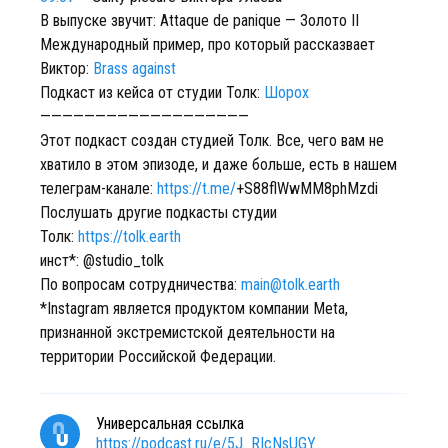
В выпуске звучит: Attaque de panique — Золото II
Международный пример, про который рассказвает
Виктор:
Brass against
Подкаст из кейса от студии Толк:
Шорох
———————————————————
Этот подкаст создан студией Толк. Все, чего вам не
хватило в этом эпизоде, и даже больше, есть в нашем
телеграм-канале:
https://t.me/
+S88flWwMM8phMzdi
Послушать другие подкасты студии
Толк:
https://tolk.earth
инст*: @studio_tolk
По вопросам сотрудничества:
main@tolk.earth
*Instagram является продуктом компании Meta,
признанной экстремистской деятельности на
территории Российской Федерации.
Универсальная ссылка
https://podcast.ru/e/5J_RIcNsUGY