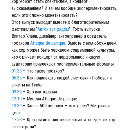
хор может стать спектаклем, а концерт —
высказыванием? И зачем вообще экспериментировать,
если это сложно монетизировать?
Этот выпуск выходит вместе с благотворительным
фестивалем "
Антон тут рядом
". Гость выпуска —
Виктор Улаев, дизайнер, антрепренер и создатель
постхора
Attaque de panique
. Вместе с ним обсуждаем,
как хор может быть зеркалом современной культуры,
что отличает концерт от перформанса и какую
аудиторию привлекают экспериментальные форматы.
01:33
– Что такое постхор?
06:35
– Как привлекать людей: листовки «Любовь» и
анкеты на Tinder
09:36
– Хор как терапия
12:10
– Миссия Attaque de panique
13:30
– Зал на 500 человек — это успех? Метрики и
цели
17:53
– Краткая история жизни артиста: поедет ли хор
на гастроли?