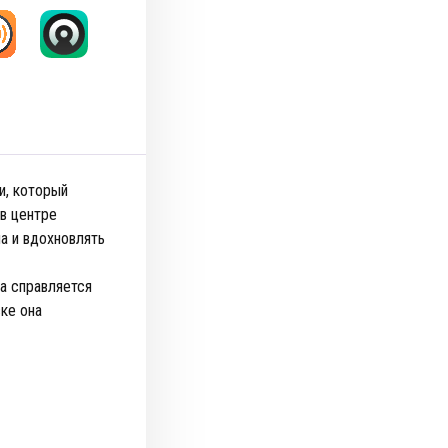
и, который
 в центре
а и вдохновлять
а справляется
ке она