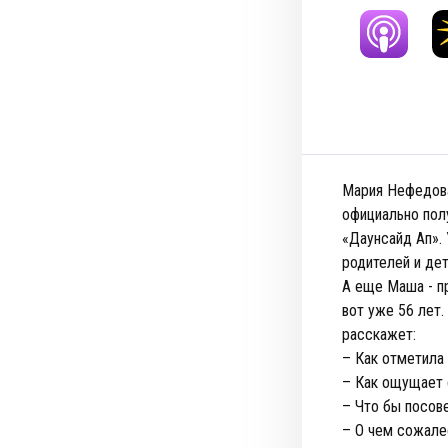
Мария Нефедова
официально полу
«Даунсайд Ап».
родителей и дет
А еще Маша - п
вот уже 56 лет
расскажет:
– Как отметила
– Как ощущает 
– Что бы посов
– О чем сожале