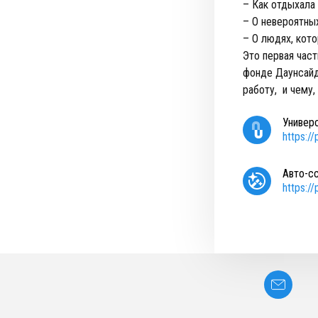
– Как отдыхала
– О невероятны
– О людях, кот
Это первая част
фонде Даунсайд 
работу, и чему,
Универ
https:/
Авто-с
https:/