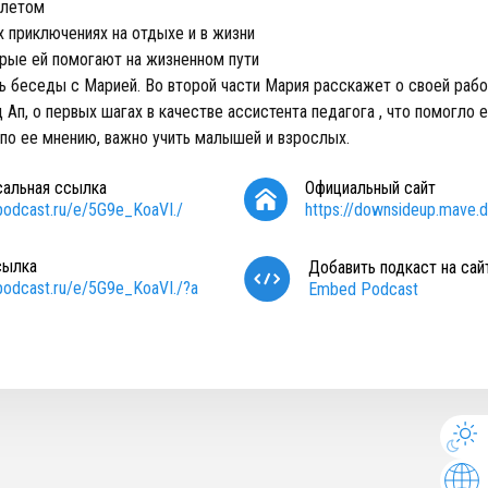
 летом
х приключениях на отдыхе и в жизни
орые ей помогают на жизненном пути
ь беседы с Марией. Во второй части Мария расскажет о своей рабо
Ап, о первых шагах в качестве ассистента педагога , что помогло е
 по ее мнению, важно учить малышей и взрослых.
сальная ссылка
Официальный сайт
/podcast.ru/e/5G9e_KoaVI./
https://downsideup.mave.di
сылка
Добавить подкаст на сай
/podcast.ru/e/5G9e_KoaVI./?a
Embed Podcast