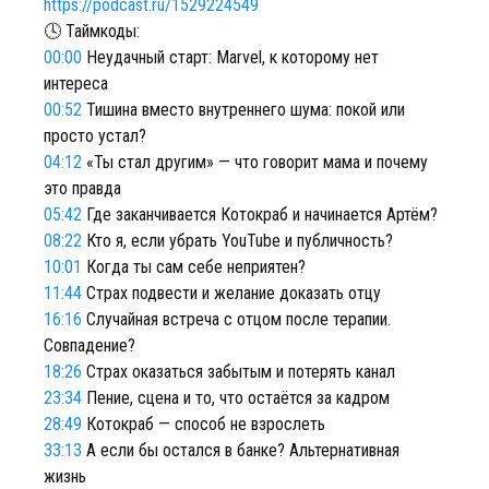
https://podcast.ru/1529224549
🕓 Таймкоды:
00:00
Неудачный старт: Marvel, к которому нет
интереса
00:52
Тишина вместо внутреннего шума: покой или
просто устал?
04:12
«Ты стал другим» — что говорит мама и почему
это правда
05:42
Где заканчивается Котокраб и начинается Артём?
08:22
Кто я, если убрать YouTube и публичность?
10:01
Когда ты сам себе неприятен?
11:44
Страх подвести и желание доказать отцу
16:16
Случайная встреча с отцом после терапии.
Совпадение?
18:26
Страх оказаться забытым и потерять канал
23:34
Пение, сцена и то, что остаётся за кадром
28:49
Котокраб — способ не взрослеть
33:13
А если бы остался в банке? Альтернативная
жизнь