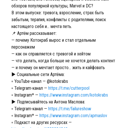
обзоров популярной культуры, Marvel и DC?
В этом выпуске: тревога, взросление, страх быть
забытым, терапия, конфликты с родителями, поиск
настоящего себя и… мечта петь.
📌 Артём рассказывает:
— почему Котокраб вырос и стал отдельным
персонажем
— как он справляется с тревогой и хейтом
— что делать, когда больше не хочется делать контент
— и почему он мечтает просто… жить и кайфовать
► Социальные сети Артёма:
▫️ YouTube-канал — @kotokrabs
▫️ Telegram-канал —
https://t.me/cutterpool
▫️ Instagram* —
https://www.instagram.com/kotokrabs
► Подписывайтесь на Антона Маслова:
▫️ Telegram-канал —
https://t.me/failureshow
▫️ Instagram* —
https://www.instagram.com/apmaslov
▫️ Подкаст на других ресурсах —