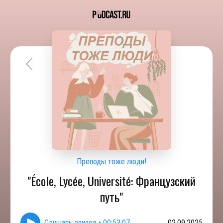
Преподы тоже люди!
"École, Lycée, Université: Французский
путь"
Слушать эпизод
•
00:53:07
02.09.2025