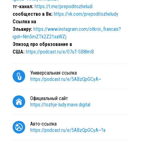
тг-канал:
https://t.me/prepoditozheludi
сообщество в Вк:
https://vk.com/prepoditozheludy
Ссылка на
Эльвиру:
https://www.instagram.com/otkroi_francais?
igsh=Nm5mZTk2Z21xaWZj
Эпизод про образование в
США:
https://podcast.ru/e/07uT-SB8lmB
Универсальная ссылка
https://podcast.ru/e/5ABzQpGCyA~
Официальный сайт
https://tozhje-ludy.mave.digital
Авто-ссылка
https://podcast.ru/e/5ABzQpGCyA~?a