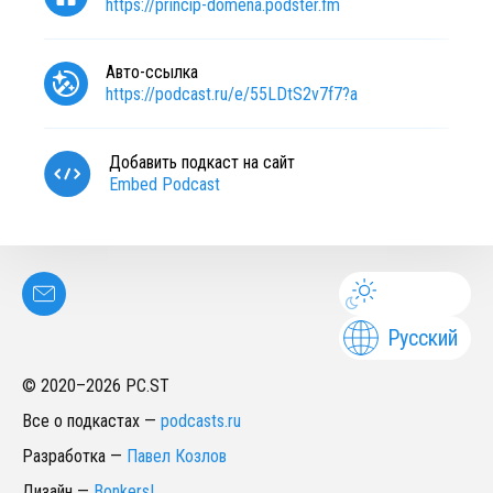
https://princip-domena.podster.fm
Авто-ссылка
https://podcast.ru/e/55LDtS2v7f7?a
Добавить подкаст на сайт
Embed Podcast
Русский
© 2020–
2026
PC.ST
Все о подкастах
—
podcasts.ru
Разработка
—
Павел Козлов
Дизайн
—
Bonkers!