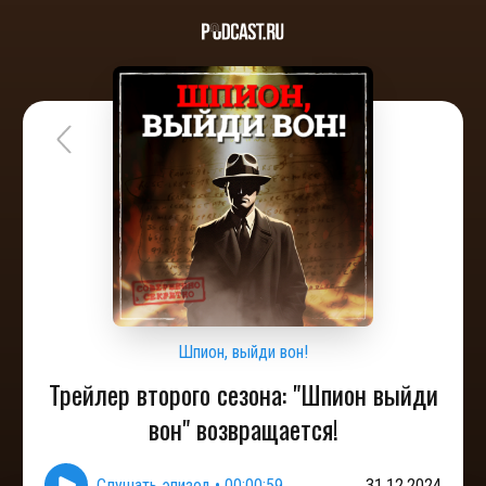
Шпион, выйди вон!
Трейлер второго сезона: "Шпион выйди
вон" возвращается!
Слушать эпизод
•
00:00:59
31.12.2024