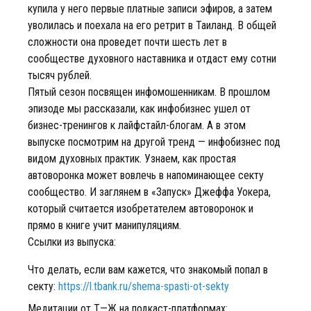
купила у него первые платные записи эфиров, а затем
уволилась и поехала на его ретрит в Таиланд. В общей
сложности она проведет почти шесть лет в
сообществе духовного наставника и отдаст ему сотни
тысяч рублей.
Пятый сезон посвящен инфомошенникам. В прошлом
эпизоде мы рассказали, как инфобизнес ушел от
бизнес-тренингов к лайфстайл-блогам. А в этом
выпуске посмотрим на другой тренд — инфобизнес под
видом духовных практик. Узнаем, как простая
автоворонка может вовлечь в напоминающее секту
сообщество. И заглянем в «Запуск» Джеффа Уокера,
который считается изобретателем автоворонок и
прямо в книге учит манипуляциям.
Ссылки из выпуска:
Что делать, если вам кажется, что знакомый попал в
секту:
https://l.tbank.ru/shema-spasti-ot-sekty
Медитации от Т—Ж на подкаст-платформах: