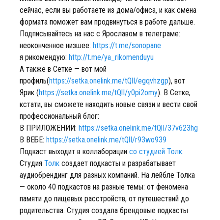
сейчас, если вы работаете из дома/офиса, и как смена
формата поможет вам продвинуться в работе дальше.
Подписывайтесь на нас с Ярославом в телеграме:
неоконченное низшее:
https://t.me/sonopane
я рикомендую:
http://t.me/ya_rikomenduyu
А также в Сетке — вот мой
профиль(
https://setka.onelink.me/tQlI/egqvhzgp
), вот
Ярик (
https://setka.onelink.me/tQlI/y0pi2omy
). В Сетке,
кстати, вы сможете находить новые связи и вести свой
профессиональный блог:
В ПРИЛОЖЕНИИ:
https://setka.onelink.me/tQlI/37v623hg
В ВЕБЕ:
https://setka.onelink.me/tQlI/r93wo939
Подкаст выходит в коллаборации
со студией Толк
.
Студия
Толк
создает подкасты и разрабатывает
аудиобрендинг для разных компаний. На лейбле Толка
— около 40 подкастов на разные темы: от феномена
памяти до пищевых расстройств, от путешествий до
родительства. Студия создала брендовые подкасты