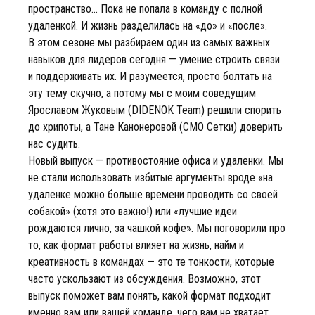
пространство... Пока не попала в команду с полной
удаленкой. И жизнь разделилась на «до» и «после».
В этом сезоне мы разбираем один из самых важных
навыков для лидеров сегодня — умение строить связи
и поддерживать их. И разумеется, просто болтать на
эту тему скучно, а потому мы с моим соведущим
Ярославом Жуковым (DIDENOK Team) решили спорить
до хрипоты, а Тане Канонеровой (CMO Сетки) доверить
нас судить.
Новый выпуск — противостояние офиса и удаленки. Мы
не стали использовать избитые аргументы вроде «на
удаленке можно больше времени проводить со своей
собакой» (хотя это важно!) или «лучшие идеи
рождаются лично, за чашкой кофе». Мы поговорили про
то, как формат работы влияет на жизнь, найм и
креативность в командах — это те тонкости, которые
часто ускользают из обсуждения. Возможно, этот
выпуск поможет вам понять, какой формат подходит
именно вам или вашей команде, чего вам не хватает