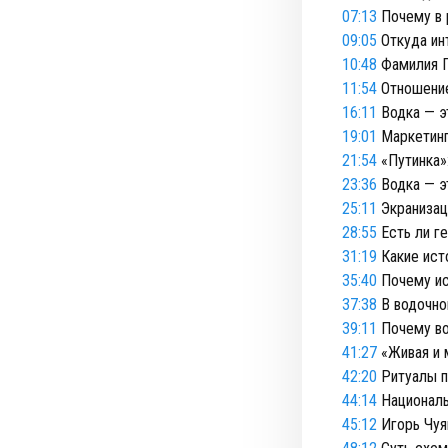
07:13
Почему в 
09:05
Откуда ин
10:48
Фамилия П
11:54
Отношение
16:11
Водка — э
19:01
Маркетинг
21:54
«Путинка»
23:36
Водка — э
25:11
Экранизац
28:55
Есть ли ге
31:19
Какие ист
35:40
Почему ис
37:38
В водочно
39:11
Почему во
41:27
«Живая и 
42:20
Ритуалы п
44:14
Националь
45:12
Игорь Чуя