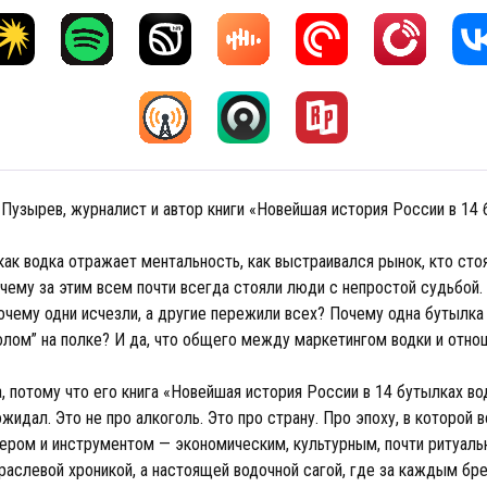
 Пузырев, журналист и автор книги «Новейшая история России в 14
как водка отражает ментальность, как выстраивался рынок, кто сто
очему за этим всем почти всегда стояли люди с непростой судьбой.
чему одни исчезли, а другие пережили всех? Почему одна бутылка 
колом” на полке? И да, что общего между маркетингом водки и отн
, потому что его книга «Новейшая история России в 14 бутылках во
ожидал. Это не про алкоголь. Это про страну. Про эпоху, в которой 
ером и инструментом — экономическим, культурным, почти ритуальн
траслевой хроникой, а настоящей водочной сагой, где за каждым бр