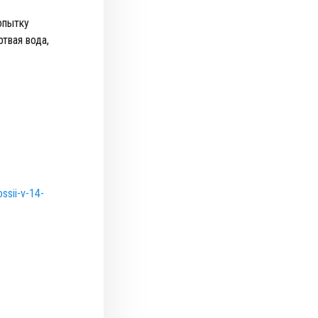
опытку
ртвая вода,
ssii-v-14-