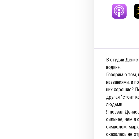
В студии Денис
водки».
Говорим о том, 
названиями, и п
них хорошие? По
другая “стоит 
людьми.
Я позвал Дениса
сильнее, чем я 
символом, марк
оказалась не о