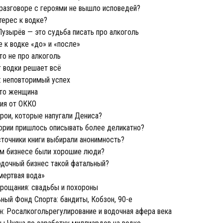
разговоре с героями не вышло исповедей?
терес к водке?
узырёв — это судьба писать про алкоголь
 к водке «до» и «после»
то не про алкоголь
 водки решает всё
: неповторимый успех
то женщина
ия от ОККО
рои, которые напугали Дениса?
ории пришлось описывать более деликатно?
точники книги выбирали анонимность?
м бизнесе были хорошие люди?
дочный бизнес такой фатальный?
мертвая вода»
рощания: свадьбы и похороны
ный Фонд Спорта: бандиты, Кобзон, 90-е
н: Росалкогольрегулирование и водочная афера века