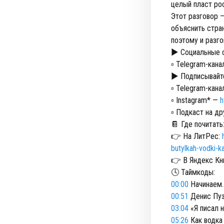
целый пласт ро
Этот разговор —
объяснить стран
поэтому и разго
► Социальные с
▫️ Telegram-кан
► Подписывайте
▫️ Telegram-кан
▫️ Instagram* —
h
▫️ Подкаст на д
📔 Где почитать
👉 На ЛитРес:
butylkah-vodki-
👉 В Яндекс Кн
🕓 Таймкоды:
00:00
Начинаем. 
00:51
Денис Пуз
03:04
«Я писал н
05:26
Как водка