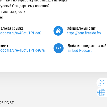
ы Чуяна по заработку миллиардов на водке
Русский Стандарт: ему повезло?
и тупая жадность
ге?
сальная ссылка
Официальный сайт
/podcast.ru/e/4BotJTPHdeG
https://aom.fireside.fm
сылка
Добавить подкаст на сай
/podcast.ru/e/4BotJTPHdeG?a
Embed Podcast
26
PC.ST