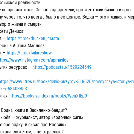
ссийской реальности.
 не про алкоголь. Он про код времени, про жестокий бизнес и про п
у через то, что всегда было в её центре. Водка — это и живая, и мё
вор о жизни и смерти.
ети Дениса:
ал —
https://t.me/drunken_masta
сь на Антона Маслова:
ал —
https://t.me/failureshow
ttps://www.instagram.com/apmaslov
ругих ресурсах —
https://podcast.ru/1529224549
:
https://www.litres.ru/book/denis-puzyrev-318626/noveyshaya-istoriya-ro
kak-v-68403853
игах:
https://books.yandex.ru/books/WeuXIEp9
Водка, книги и Василенко-бандит?
ырёв — журналист, автор «водочной саги»
е про водку. Я писал про Россию»
 стала сюжетом, а не отраслью?