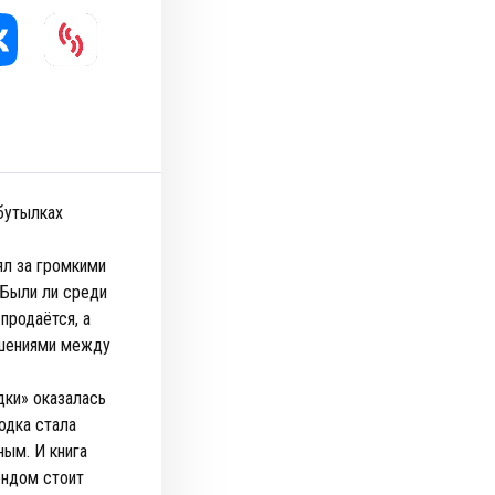
 бутылках
ял за громкими
 Были ли среди
продаётся, а
ошениями между
дки» оказалась
водка стала
ым. И книга
ендом стоит