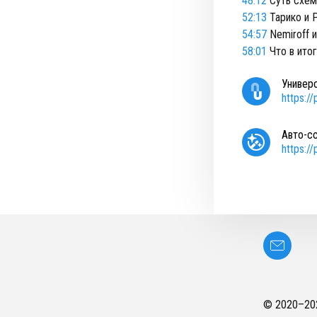
48:12
Суть схем
52:13
Тарико и 
54:57
Nemiroff 
58:01
Что в ито
Универ
https:/
Авто-с
https:/
© 2020–
20