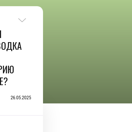
И
ВОДКА
РИЮ
Е?
26.05.2025