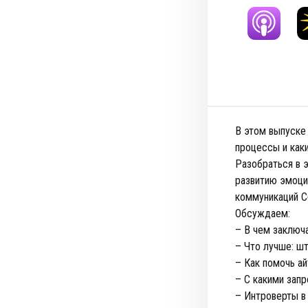
В этом выпуске 
процессы и как
Разобраться в э
развитию эмоци
коммуникаций С
Обсуждаем:
– В чем заключ
– Что лучше: ш
– Как помочь а
– С какими зап
– Интроверты в 