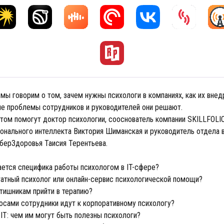
мы говорим о том, зачем нужны психологи в компаниях, как их внед
ие проблемы сотрудников и руководителей они решают.
том помогут доктор психологии, сооснователь компании SKILLFOLIO
онального интеллекта Виктория Шиманская и руководитель отдела 
берЗдоровья Таисия Терентьева.
ается специфика работы психологом в IT-сфере?
татный психолог или онлайн-сервис психологической помощи?
йтишникам прийти в терапию?
росами сотрудники идут к корпоративному психологу?
IT: чем им могут быть полезны психологи?