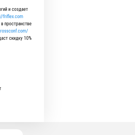
огий и создает
://friflex.com
 в пространстве
/crossconf.com/
даст скидку 10%
т