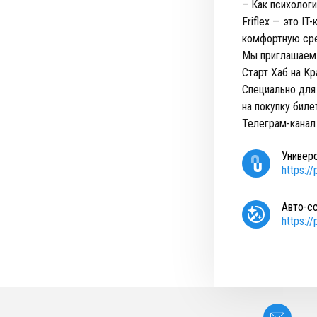
– Как психолог
Friflex — это I
комфортную сре
Мы приглашаем 
Старт Хаб на К
Специально для
на покупку биле
Телеграм-канал
Универ
https:/
Авто-с
https:/