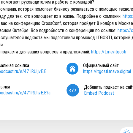
и помогают руководителям в работе с командой?
T-компания, которая помогает бизнесу развиваться с помощью технол
ду для тех, кто воплощает их в жизнь. Подробнее о компании:
https
вас на конференцию CrossConf, которая пройдет 8 ноября в Москве
расном Октябре. Все подробности о конференции по ссылке:
https:/
 слушателей подкаста мы подготовили промокод ITGOSTI, который 
та.
 подкаста для ваших вопросов и предложений:
https://t.me/itgosti
сальная ссылка
Официальный сайт
/podcast.ru/e/471RUljvE.E
https://itgosti.mave.digital
сылка
Добавить подкаст на сай
/podcast.ru/e/471RUljvE.E?a
Embed Podcast