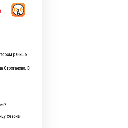
отором раньше
а Строганова. В
ния?
нцу сезона-