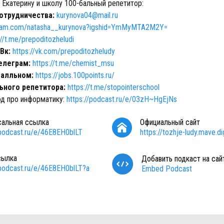
, Екатерину и школу 100-бальный репетитор:
отрудничества:
kurynova04@mail.ru
agram.com/natasha__kurynova?igshid=YmMyMTA2M2Y=
://t.me/prepoditozheludi
Вк:
https://vk.com/prepoditozheludy
телеграм:
https://t.me/chemist_msu
балльном:
https://jobs.100points.ru/
ьного репетитора:
https://t.me/stopointerschool
од про информатику:
https://podcast.ru/e/03zH~HgEjNs
сальная ссылка
Официальный сайт
/podcast.ru/e/46E8EH0blLT
https://tozhje-ludy.mave.dig
сылка
Добавить подкаст на сай
/podcast.ru/e/46E8EH0blLT?a
Embed Podcast