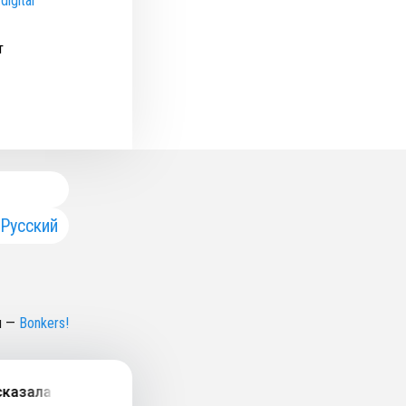
digital
т
Русский
н
—
Bonkers!
зала о новом «Гамлете» в МХТ. Радио РБК