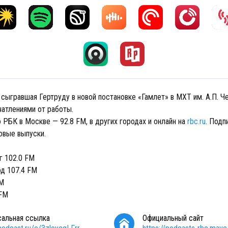
 сыгравшая Гертруду в новой постановке «Гамлет» в МХТ им. А.П. Ч
чатлениями от работы.
 РБК в Москве — 92.8 FM, в других городах и онлайн на
rbc.ru
. Подп
овые выпуски.
г 102.0 FM
д 107.4 FM
FM
 FM
сальная ссылка
Официальный сайт