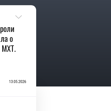
 роли
ла о
 МХТ.
13.05.2026