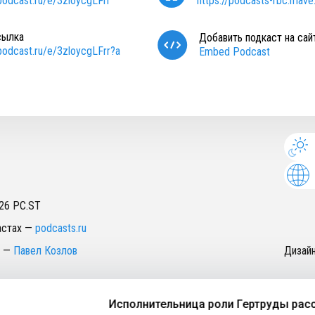
/podcast.ru/e/3zloycgLFrr
https://podcasts-rbc.mave.
сылка
Добавить подкаст на сай
/podcast.ru/e/3zloycgLFrr?a
Embed Podcast
26
PC.ST
астах
—
podcasts.ru
—
Павел Козлов
Дизай
Исполнительница роли Гертруды расска