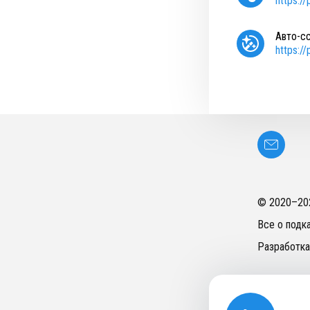
https:/
Авто-с
https:/
© 2020–
20
Все о подк
Разработка