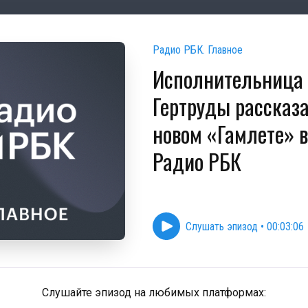
Радио РБК. Главное
Исполнительница
Гертруды рассказа
новом «Гамлете» в
Радио РБК
Слушать эпизод
•
00:03:06
Слушайте эпизод на любимых платформах: