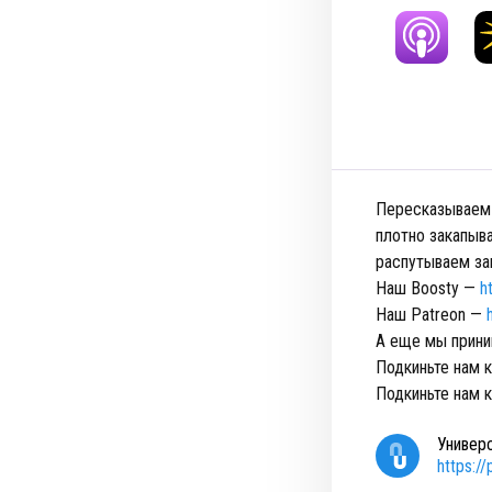
Пересказываем 
плотно закапыв
распутываем заг
Наш Boosty —
h
Наш Patreon —
А еще мы прини
Подкиньте нам 
Подкиньте нам 
Универ
https:/