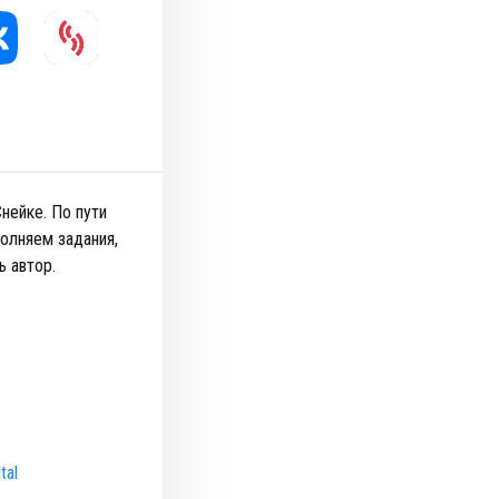
нейке. По пути
олняем задания,
ь автор.
tal