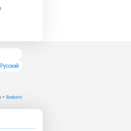
т
Русский
н
—
Bonkers!