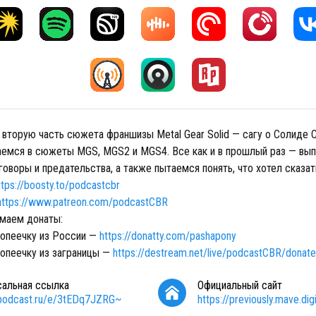
вторую часть сюжета франшизы Metal Gear Solid — сагу о Солиде С
аемся в сюжеты MGS, MGS2 и MGS4. Все как и в прошлый раз — вып
оворы и предательства, а также пытаемся понять, что хотел сказат
ttps://boosty.to/podcastcbr
https://www.patreon.com/podcastCBR
маем донаты:
копеечку из России —
https://donatty.com/pashapony
копеечку из заграницы —
https://destream.net/live/podcastCBR/donate
сальная ссылка
Официальный сайт
/podcast.ru/e/3tEDq7JZRG~
https://previously.mave.digi