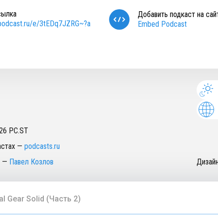
сылка
Добавить подкаст на сай
/podcast.ru/e/3tEDq7JZRG~?a
Embed Podcast
26
PC.ST
астах
—
podcasts.ru
—
Павел Козлов
Дизай
al Gear Solid (Часть 2)