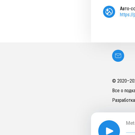
Авто-с
https:/
© 2020–
20
Все о подк
Разработка
Met