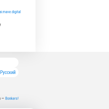
i.mave.digital
т
Русский
н
—
Bonkers!