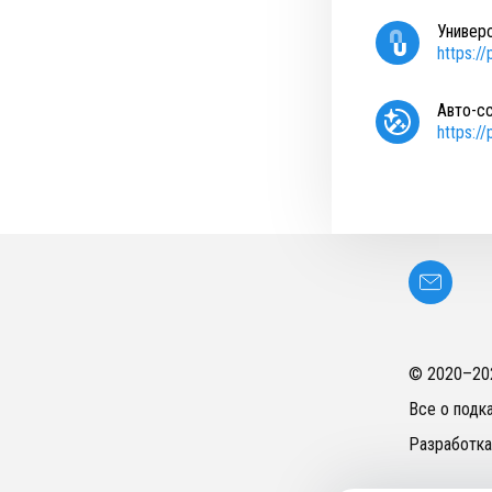
Универ
https:/
Авто-с
https:/
© 2020–
20
Все о подк
Разработка