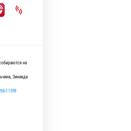
собираются на
ьчина, Зинаида
/2bb113f8