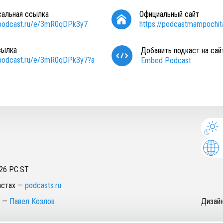
сальная ссылка
Официальный сайт
/podcast.ru/e/3mR0qDPk3y7
https://podcastmampochita
сылка
Добавить подкаст на сай
/podcast.ru/e/3mR0qDPk3y7?a
Embed Podcast
26
PC.ST
астах
—
podcasts.ru
—
Павел Козлов
Дизай