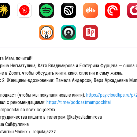
а Мам, почитай!
ерина Нигматулина, Катя Владимирова и Екатерина Фурцева — снова 
не в Zoom, чтобы обсудить книги, кино, сплетни и саму жизнь.
к 2. Женщины-вдохновение: Памела Андерсон, Вера Аркадьевна Мил
подкаст (чтобы мы покупали новые книги):
https://pay.cloudtips.ru/p
нал с рекомендациями:
https://t.me/podcastmampochitai
pochitai во всех соцсетях.
трудничества пишите в телеграм @katyavladimirova
ша Сайфуллина
тантин Чалых / Tequilajazzz