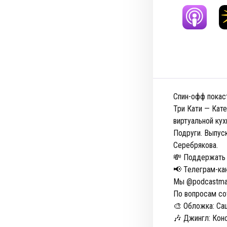
Спин-офф покаст
Три Кати — Кат
виртуальной кух
Подруги. Выпус
Серебрякова.
💸 Поддержать 
📢 Телеграм-ка
Мы @podcastmam
По вопросам со
🎨 Обложка: Са
🎶 Джингл: Конс