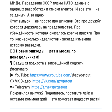
МИДе. Передавали СССР планы НАТО, данные о
ядерных разработках и списки агентов. И всё это — не
за деньги. А за идею.
Этот выпуск — не просто про шпионов. Это про дружбу,
которая держалась на предательстве. Про
убеждённость, которая оказалась крепче присяги. Про
то, как несколько идеалистов навсегда изменили
историю разведки.
❤️‍🔥 Новые эпизоды — раз в месяц по
понедельникам!
🎙 Ведущая подкаста в запрещённой соцсети:
@romanaro
▶️ YouTube:
https://www.youtube.com/
@spygetout
📺 VK Видео:
https://vk.com/spygetout
📢 Telegram:
https://t.me/spygetout
Понравился выпуск? Поделитесь, поставьте лайк и
оставьте комментарий — это помогает подкасту расти!