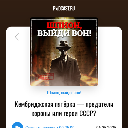
Шпион, выйди вон!
Кембриджская пятёрка — предатели
короны или герои СССР?
Слушать эпизод
•
00:25:09
06.05.2025